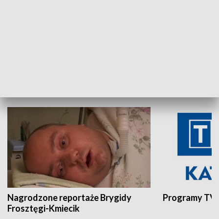
Aktualności sprzed lat
Z historią w tl
INNE
Nagrodzone reportaże Brygidy
Programy TVP
Frosztęgi-Kmiecik