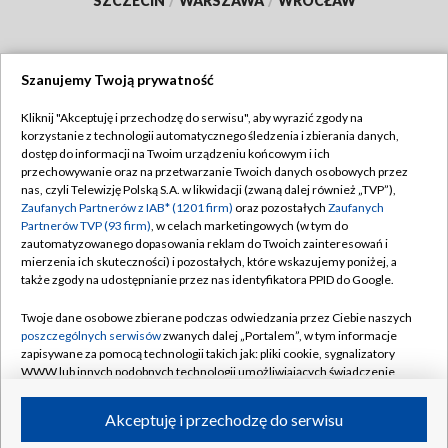
SZCZECIN
/
WARSZAWA
/
WROCŁAW
Szanujemy Twoją prywatność
Dołącz do nas:
Kliknij "Akceptuję i przechodzę do serwisu", aby wyrazić zgody na
korzystanie z technologii automatycznego śledzenia i zbierania danych,
TVP
dostęp do informacji na Twoim urządzeniu końcowym i ich
Abonament TVP
przechowywanie oraz na przetwarzanie Twoich danych osobowych przez
Regulamin TVP
nas, czyli Telewizję Polską S.A. w likwidacji (zwaną dalej również „TVP”),
Emisja w TVP
Polityka prywatności
Zaufanych Partnerów z IAB* (1201 firm)
oraz pozostałych
Zaufanych
Partnerów TVP (93 firm)
, w celach marketingowych (w tym do
Centrum informacji TVP
Moje zgody
zautomatyzowanego dopasowania reklam do Twoich zainteresowań i
mierzenia ich skuteczności) i pozostałych, które wskazujemy poniżej, a
Naziemna Telewizja Cyfrowa
Pomoc
także zgody na udostępnianie przez nas identyfikatora PPID do Google.
Sklep TVP
Biuro reklamy
Twoje dane osobowe zbierane podczas odwiedzania przez Ciebie naszych
Rada Programowa
Kontakt
poszczególnych serwisów
zwanych dalej „Portalem”, w tym informacje
zapisywane za pomocą technologii takich jak: pliki cookie, sygnalizatory
System NOS
WWW lub innych podobnych technologii umożliwiających świadczenie
dopasowanych i bezpiecznych usług, personalizację treści oraz reklam,
Informacje o nadawcy
Kanały
udostępnianie funkcji mediów społecznościowych oraz analizowanie
Akceptuję i przechodzę do serwisu
ruchu w Internecie.
Program dla prasy