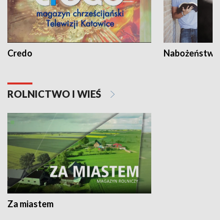
Credo
Nabożeństwa 
ROLNICTWO I WIEŚ
Za miastem