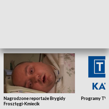
Aktualności sprzed lat
Z historią w tl
INNE
Nagrodzone reportaże Brygidy
Programy TVP
Frosztęgi-Kmiecik