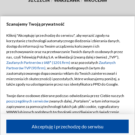
SZCZECIN
/
WARSZAWA
/
WROCŁAW
Szanujemy Twoją prywatność
Dołącz do nas:
Kliknij "Akceptuję i przechodzę do serwisu", aby wyrazić zgody na
korzystanie z technologii automatycznego śledzenia i zbierania danych,
TVP
dostęp do informacji na Twoim urządzeniu końcowym i ich
Abonament TVP
przechowywanie oraz na przetwarzanie Twoich danych osobowych przez
Regulamin TVP
nas, czyli Telewizję Polską S.A. w likwidacji (zwaną dalej również „TVP”),
Emisja w TVP
Polityka prywatności
Zaufanych Partnerów z IAB* (1201 firm)
oraz pozostałych
Zaufanych
Partnerów TVP (93 firm)
, w celach marketingowych (w tym do
Centrum informacji TVP
Moje zgody
zautomatyzowanego dopasowania reklam do Twoich zainteresowań i
mierzenia ich skuteczności) i pozostałych, które wskazujemy poniżej, a
Naziemna Telewizja Cyfrowa
Pomoc
także zgody na udostępnianie przez nas identyfikatora PPID do Google.
Sklep TVP
Biuro reklamy
Twoje dane osobowe zbierane podczas odwiedzania przez Ciebie naszych
Rada Programowa
Kontakt
poszczególnych serwisów
zwanych dalej „Portalem”, w tym informacje
zapisywane za pomocą technologii takich jak: pliki cookie, sygnalizatory
System NOS
WWW lub innych podobnych technologii umożliwiających świadczenie
dopasowanych i bezpiecznych usług, personalizację treści oraz reklam,
Informacje o nadawcy
Kanały
udostępnianie funkcji mediów społecznościowych oraz analizowanie
Akceptuję i przechodzę do serwisu
ruchu w Internecie.
Program dla prasy