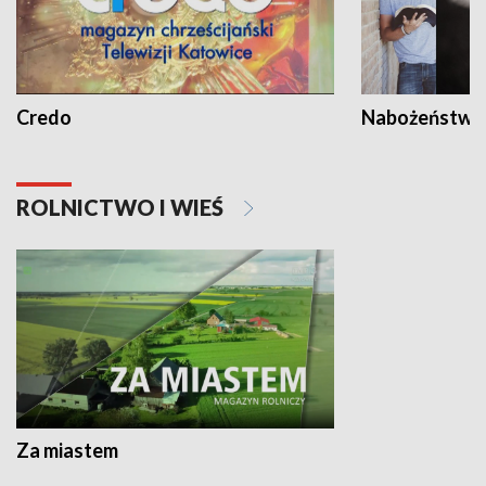
Credo
Nabożeństwa 
ROLNICTWO I WIEŚ
Za miastem