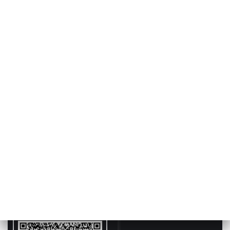
POWRÓT DO
KATOWICE
TVP REGIONY
Miss Polonia 2024. Walka o koronę dla
najpiękniejszej Polki
2024-02-23
ar, Michał Boduch