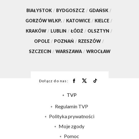
BIAŁYSTOK
/
BYDGOSZCZ
/
GDAŃSK
/
GORZÓW WLKP.
/
KATOWICE
/
KIELCE
/
KRAKÓW
/
LUBLIN
/
ŁÓDŹ
/
OLSZTYN
/
OPOLE
/
POZNAŃ
/
RZESZÓW
/
SZCZECIN
/
WARSZAWA
/
WROCŁAW
Dołącz do nas:
TVP
Abonament TVP
Regulamin TVP
Emisja w TVP
Polityka prywatności
Centrum informacji TVP
Moje zgody
Naziemna Telewizja Cyfrowa
Pomoc