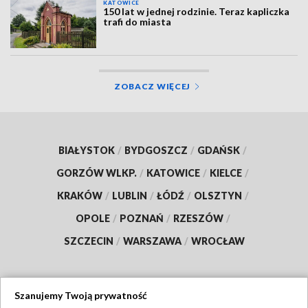
KATOWICE
150 lat w jednej rodzinie. Teraz kapliczka
trafi do miasta
ZOBACZ WIĘCEJ
BIAŁYSTOK
/
BYDGOSZCZ
/
GDAŃSK
/
GORZÓW WLKP.
/
KATOWICE
/
KIELCE
/
KRAKÓW
/
LUBLIN
/
ŁÓDŹ
/
OLSZTYN
/
OPOLE
/
POZNAŃ
/
RZESZÓW
/
SZCZECIN
/
WARSZAWA
/
WROCŁAW
Szanujemy Twoją prywatność
Dołącz do nas: