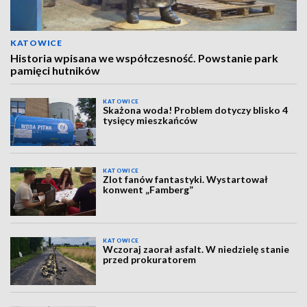
KATOWICE
Historia wpisana we współczesność. Powstanie park
pamięci hutników
KATOWICE
Skażona woda! Problem dotyczy blisko 4
tysięcy mieszkańców
KATOWICE
Zlot fanów fantastyki. Wystartował
konwent „Famberg”
KATOWICE
Wczoraj zaorał asfalt. W niedzielę stanie
przed prokuratorem