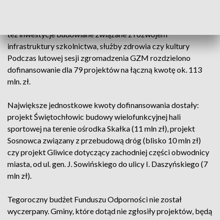
inwestycje związane z ograniczeniem niskiej emisji, z
transportem publicznym czy przebudowę dróg. Mogą to być
też inwestycje budowlane związane z rozwojem
infrastruktury szkolnictwa, służby zdrowia czy kultury
Podczas lutowej sesji zgromadzenia GZM rozdzielono
dofinansowanie dla 79 projektów na łączną kwotę ok. 113
mln. zł.
Największe jednostkowe kwoty dofinansowania dostały:
projekt Świętochłowic budowy wielofunkcyjnej hali
sportowej na terenie ośrodka Skałka (11 mln zł), projekt
Sosnowca związany z przebudową dróg (blisko 10 mln zł)
czy projekt Gliwice dotyczący zachodniej części obwodnicy
miasta, od ul. gen. J. Sowińskiego do ulicy I. Daszyńskiego (7
mln zł).
Tegoroczny budżet Funduszu Odporności nie został
wyczerpany. Gminy, które dotąd nie zgłosiły projektów, będą