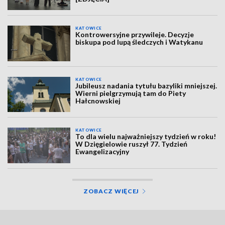
KATOWICE
Kontrowersyjne przywileje. Decyzje
biskupa pod lupą śledczych i Watykanu
KATOWICE
Jubileusz nadania tytułu bazyliki mniejszej.
Wierni pielgrzymują tam do Piety
Hałcnowskiej
KATOWICE
To dla wielu najważniejszy tydzień w roku!
W Dzięgielowie ruszył 77. Tydzień
Ewangelizacyjny
ZOBACZ WIĘCEJ