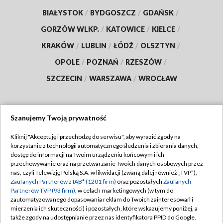
BIAŁYSTOK
/
BYDGOSZCZ
/
GDAŃSK
/
GORZÓW WLKP.
/
KATOWICE
/
KIELCE
/
KRAKÓW
/
LUBLIN
/
ŁÓDŹ
/
OLSZTYN
/
OPOLE
/
POZNAŃ
/
RZESZÓW
/
SZCZECIN
/
WARSZAWA
/
WROCŁAW
Szanujemy Twoją prywatność
Dołącz do nas:
Kliknij "Akceptuję i przechodzę do serwisu", aby wyrazić zgody na
korzystanie z technologii automatycznego śledzenia i zbierania danych,
TVP
dostęp do informacji na Twoim urządzeniu końcowym i ich
Abonament TVP
przechowywanie oraz na przetwarzanie Twoich danych osobowych przez
Regulamin TVP
nas, czyli Telewizję Polską S.A. w likwidacji (zwaną dalej również „TVP”),
Emisja w TVP
Polityka prywatności
Zaufanych Partnerów z IAB* (1201 firm)
oraz pozostałych
Zaufanych
Partnerów TVP (93 firm)
, w celach marketingowych (w tym do
Centrum informacji TVP
Moje zgody
zautomatyzowanego dopasowania reklam do Twoich zainteresowań i
mierzenia ich skuteczności) i pozostałych, które wskazujemy poniżej, a
Naziemna Telewizja Cyfrowa
Pomoc
także zgody na udostępnianie przez nas identyfikatora PPID do Google.