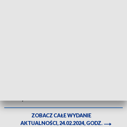
Fot. TVP3 Katowice
O ofiarach wojny, poszkodowanych i tych, którzy
bezinteresownie nieśli pomoc pamięta się dziś w
modlitwach. Między innymi w Bielsku-Białej i
Rybniku odprawiono eucharystie i nabożeństwa
ekumeniczne w intencji pokoju, dla wiernych z Polski
i Ukrainy.
ZOBACZ CAŁE WYDANIE
AKTUALNOŚCI, 24.02.2024, GODZ.