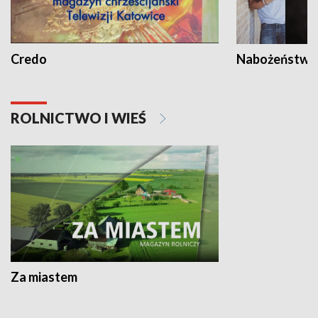
Credo
Nabożeństwa 
ROLNICTWO I WIEŚ
Za miastem