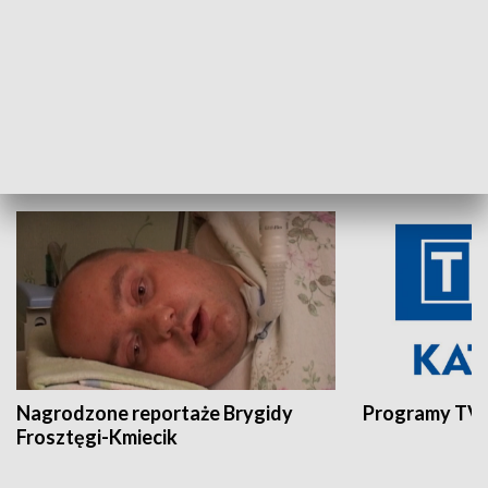
Aktualności sprzed lat
Z historią w tl
INNE
Nagrodzone reportaże Brygidy
Programy TVP
Frosztęgi-Kmiecik