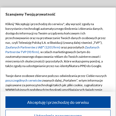
Szanujemy Twoją prywatność
Dołącz do nas:
Kliknij "Akceptuję i przechodzę do serwisu", aby wyrazić zgody na
korzystanie z technologii automatycznego śledzenia i zbierania danych,
TVP
dostęp do informacji na Twoim urządzeniu końcowym i ich
Abonament TVP
przechowywanie oraz na przetwarzanie Twoich danych osobowych przez
Regulamin TVP
nas, czyli Telewizję Polską S.A. w likwidacji (zwaną dalej również „TVP”),
Emisja w TVP
Polityka prywatności
Zaufanych Partnerów z IAB* (1201 firm)
oraz pozostałych
Zaufanych
Partnerów TVP (93 firm)
, w celach marketingowych (w tym do
Centrum informacji TVP
Moje zgody
zautomatyzowanego dopasowania reklam do Twoich zainteresowań i
mierzenia ich skuteczności) i pozostałych, które wskazujemy poniżej, a
Naziemna Telewizja Cyfrowa
Pomoc
także zgody na udostępnianie przez nas identyfikatora PPID do Google.
Sklep TVP
Biuro reklamy
Twoje dane osobowe zbierane podczas odwiedzania przez Ciebie naszych
Rada Programowa
Kontakt
poszczególnych serwisów
zwanych dalej „Portalem”, w tym informacje
zapisywane za pomocą technologii takich jak: pliki cookie, sygnalizatory
System NOS
WWW lub innych podobnych technologii umożliwiających świadczenie
dopasowanych i bezpiecznych usług, personalizację treści oraz reklam,
Informacje o nadawcy
Kanały
udostępnianie funkcji mediów społecznościowych oraz analizowanie
Akceptuję i przechodzę do serwisu
ruchu w Internecie.
Program dla prasy
©2026 Telewizja Polska S.A. w likwidacji
Biuro Reklamy
Twoje dane osobowe zbierane podczas odwiedzania przez Ciebie
Ustawienia zaawansowane