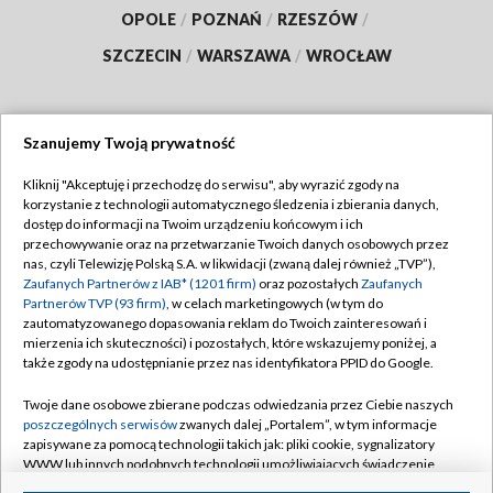
OPOLE
/
POZNAŃ
/
RZESZÓW
/
SZCZECIN
/
WARSZAWA
/
WROCŁAW
Szanujemy Twoją prywatność
Dołącz do nas:
Kliknij "Akceptuję i przechodzę do serwisu", aby wyrazić zgody na
korzystanie z technologii automatycznego śledzenia i zbierania danych,
TVP
dostęp do informacji na Twoim urządzeniu końcowym i ich
Abonament TVP
przechowywanie oraz na przetwarzanie Twoich danych osobowych przez
Regulamin TVP
nas, czyli Telewizję Polską S.A. w likwidacji (zwaną dalej również „TVP”),
Emisja w TVP
Polityka prywatności
Zaufanych Partnerów z IAB* (1201 firm)
oraz pozostałych
Zaufanych
Partnerów TVP (93 firm)
, w celach marketingowych (w tym do
Centrum informacji TVP
Moje zgody
zautomatyzowanego dopasowania reklam do Twoich zainteresowań i
mierzenia ich skuteczności) i pozostałych, które wskazujemy poniżej, a
Naziemna Telewizja Cyfrowa
Pomoc
także zgody na udostępnianie przez nas identyfikatora PPID do Google.
Sklep TVP
Biuro reklamy
Twoje dane osobowe zbierane podczas odwiedzania przez Ciebie naszych
Rada Programowa
Kontakt
poszczególnych serwisów
zwanych dalej „Portalem”, w tym informacje
zapisywane za pomocą technologii takich jak: pliki cookie, sygnalizatory
System NOS
WWW lub innych podobnych technologii umożliwiających świadczenie
dopasowanych i bezpiecznych usług, personalizację treści oraz reklam,
Informacje o nadawcy