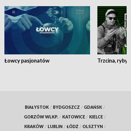
Łowcy pasjonatów
Trzcina, ryby 
BIAŁYSTOK
/
BYDGOSZCZ
/
GDAŃSK
/
GORZÓW WLKP.
/
KATOWICE
/
KIELCE
/
KRAKÓW
/
LUBLIN
/
ŁÓDŹ
/
OLSZTYN
/