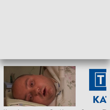
Aktualności sprzed lat
Z historią w tl
INNE