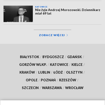
KATOWICE
Nie żyje Andrzej Morozowski. Dziennikarz
miał 69 lat
ZOBACZ WIĘCEJ
BIAŁYSTOK
/
BYDGOSZCZ
/
GDAŃSK
/
GORZÓW WLKP.
/
KATOWICE
/
KIELCE
/
KRAKÓW
/
LUBLIN
/
ŁÓDŹ
/
OLSZTYN
/
OPOLE
/
POZNAŃ
/
RZESZÓW
/
SZCZECIN
/
WARSZAWA
/
WROCŁAW