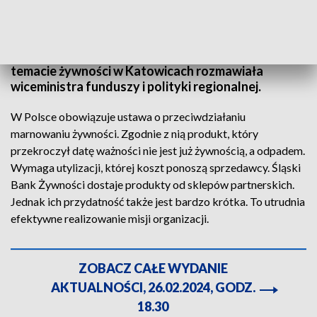
nich - niedokładne czytanie etykiet. Jest różnica
między produktem, który należy spożyć przed
danym terminem, a produktem który ma
sugerowaną datę. O rozwiązaniach prawnych w
temacie żywności w Katowicach rozmawiała
wiceministra funduszy i polityki regionalnej.
W Polsce obowiązuje ustawa o przeciwdziałaniu
marnowaniu żywności. Zgodnie z nią produkt, który
przekroczył datę ważności nie jest już żywnością, a odpadem.
Wymaga utylizacji, której koszt ponoszą sprzedawcy. Śląski
Bank Żywności dostaje produkty od sklepów partnerskich.
Jednak ich przydatność także jest bardzo krótka. To utrudnia
efektywne realizowanie misji organizacji.
ZOBACZ CAŁE WYDANIE
AKTUALNOŚCI, 26.02.2024, GODZ.
18.30