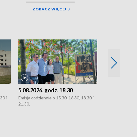
ZOBACZ WIĘCEJ
5.08.2026, godz. 18.30
4.08.2026, g
30 i
Emisja codziennie o 15.30, 16.30, 18.30 i
Emisja codziennie
21.30.
21.30.