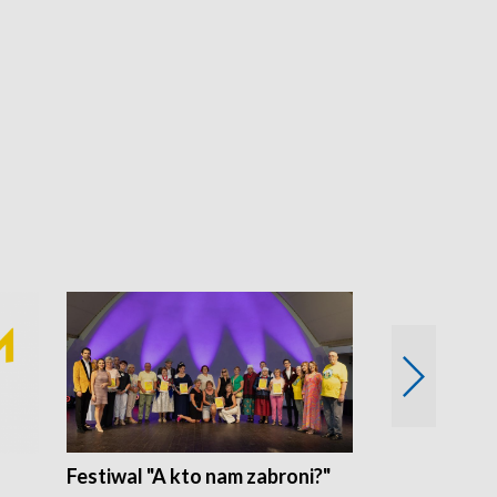
Festiwal "A kto nam zabroni?"
Mikrokosmo