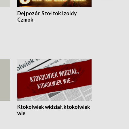
Dej pozór. Szoł tok Izoldy
Dzień z blisk
Czmok
Ktokolwiek widział, ktokolwiek
wie