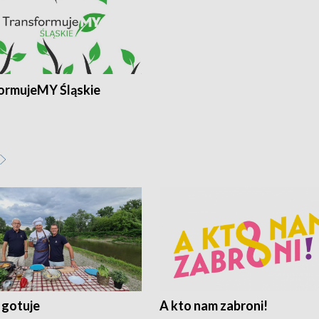
ormujeMY Śląskie
 gotuje
A kto nam zabroni!