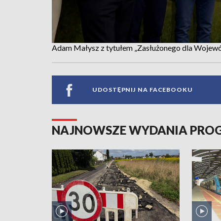
Adam Małysz z tytułem „Zasłużonego dla Wojewó
UDOSTĘPNIJ NA FACEBOOKU
NAJNOWSZE WYDANIA PR