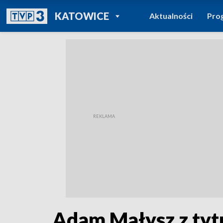
POWRÓT DO
KATOWICE
Aktualności
Pro
TVP REGIONY
Adam Małysz z ty