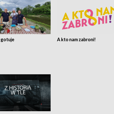
 gotuje
A kto nam zabroni!