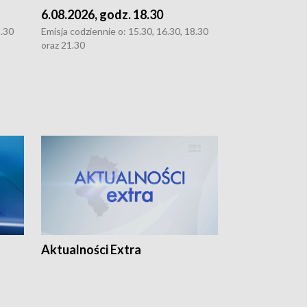
6.08.2026, godz. 18.30
5.08.2026, g
8.30
Emisja codziennie o: 15.30, 16.30, 18.30
Emisja codziennie
oraz 21.30
21.30.
Aktualności Extra