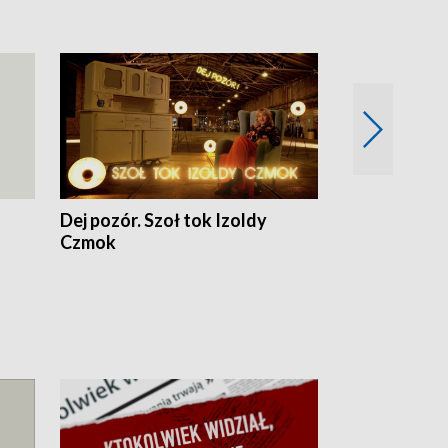
Dej pozór. Szoł tok Izoldy
Dzień z blisk
Czmok