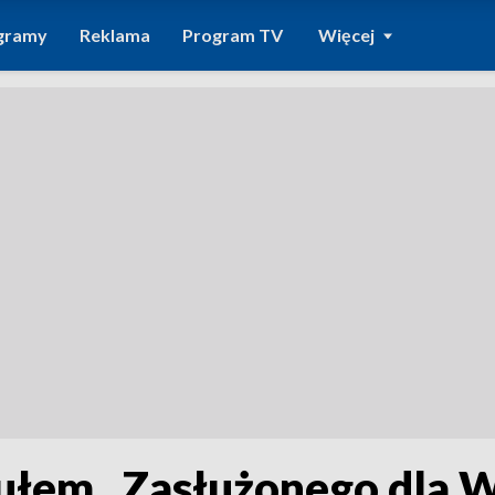
gramy
Reklama
Program TV
Więcej
tułem „Zasłużonego dla