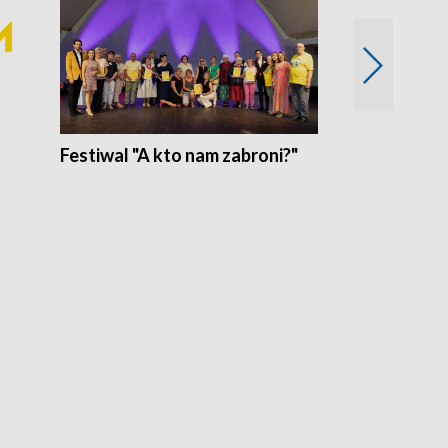
Festiwal "A kto nam zabroni?"
Mikrokosmo