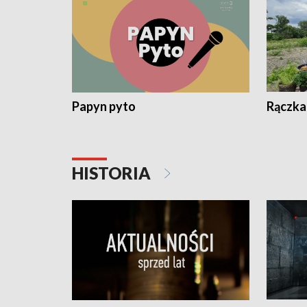
Papyn pyto
Rączka
HISTORIA