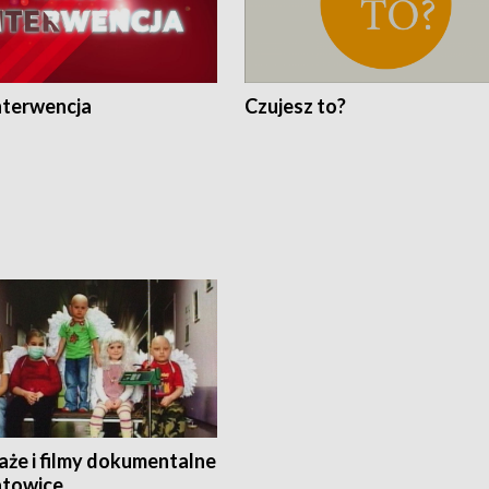
nterwencja
Czujesz to?
aże i filmy dokumentalne
towice