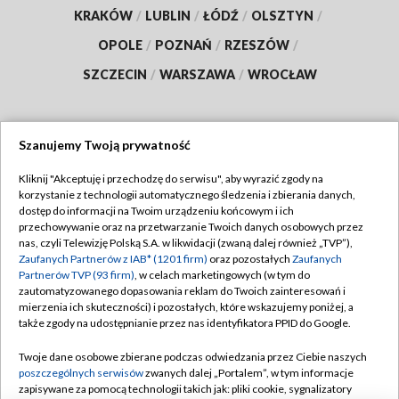
KRAKÓW
/
LUBLIN
/
ŁÓDŹ
/
OLSZTYN
/
OPOLE
/
POZNAŃ
/
RZESZÓW
/
SZCZECIN
/
WARSZAWA
/
WROCŁAW
Szanujemy Twoją prywatność
Dołącz do nas:
Kliknij "Akceptuję i przechodzę do serwisu", aby wyrazić zgody na
korzystanie z technologii automatycznego śledzenia i zbierania danych,
TVP
dostęp do informacji na Twoim urządzeniu końcowym i ich
Abonament TVP
przechowywanie oraz na przetwarzanie Twoich danych osobowych przez
Regulamin TVP
nas, czyli Telewizję Polską S.A. w likwidacji (zwaną dalej również „TVP”),
Emisja w TVP
Polityka prywatności
Zaufanych Partnerów z IAB* (1201 firm)
oraz pozostałych
Zaufanych
Partnerów TVP (93 firm)
, w celach marketingowych (w tym do
Centrum informacji TVP
Moje zgody
zautomatyzowanego dopasowania reklam do Twoich zainteresowań i
mierzenia ich skuteczności) i pozostałych, które wskazujemy poniżej, a
Naziemna Telewizja Cyfrowa
Pomoc
także zgody na udostępnianie przez nas identyfikatora PPID do Google.
Sklep TVP
Biuro reklamy
Twoje dane osobowe zbierane podczas odwiedzania przez Ciebie naszych
Rada Programowa
Kontakt
poszczególnych serwisów
zwanych dalej „Portalem”, w tym informacje
zapisywane za pomocą technologii takich jak: pliki cookie, sygnalizatory
System NOS