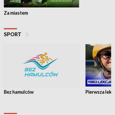
Za miastem
SPORT
Bez hamulców
Pierwsza lekc