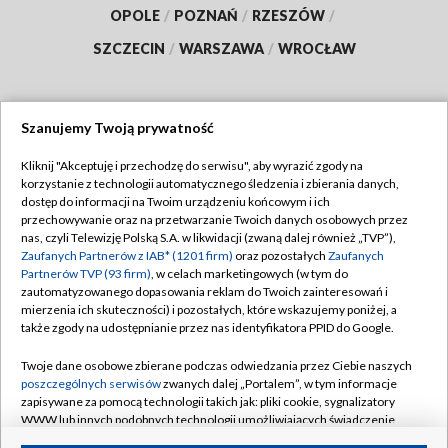
OPOLE
/
POZNAŃ
/
RZESZÓW
/
SZCZECIN
/
WARSZAWA
/
WROCŁAW
Szanujemy Twoją prywatność
Dołącz do nas:
Kliknij "Akceptuję i przechodzę do serwisu", aby wyrazić zgody na
korzystanie z technologii automatycznego śledzenia i zbierania danych,
TVP
dostęp do informacji na Twoim urządzeniu końcowym i ich
Abonament TVP
przechowywanie oraz na przetwarzanie Twoich danych osobowych przez
Regulamin TVP
nas, czyli Telewizję Polską S.A. w likwidacji (zwaną dalej również „TVP”),
Emisja w TVP
Polityka prywatności
Zaufanych Partnerów z IAB* (1201 firm)
oraz pozostałych
Zaufanych
Partnerów TVP (93 firm)
, w celach marketingowych (w tym do
Centrum informacji TVP
Moje zgody
zautomatyzowanego dopasowania reklam do Twoich zainteresowań i
mierzenia ich skuteczności) i pozostałych, które wskazujemy poniżej, a
Naziemna Telewizja Cyfrowa
Pomoc
także zgody na udostępnianie przez nas identyfikatora PPID do Google.
Sklep TVP
Biuro reklamy
Twoje dane osobowe zbierane podczas odwiedzania przez Ciebie naszych
Rada Programowa
Kontakt
poszczególnych serwisów
zwanych dalej „Portalem”, w tym informacje
zapisywane za pomocą technologii takich jak: pliki cookie, sygnalizatory
System NOS
WWW lub innych podobnych technologii umożliwiających świadczenie
dopasowanych i bezpiecznych usług, personalizację treści oraz reklam,
Informacje o nadawcy