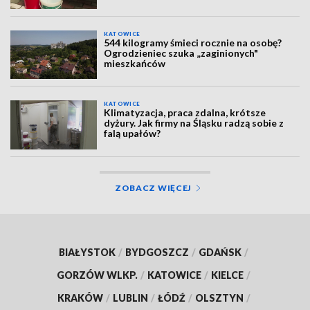
KATOWICE
544 kilogramy śmieci rocznie na osobę?
Ogrodzieniec szuka „zaginionych"
mieszkańców
KATOWICE
Klimatyzacja, praca zdalna, krótsze
dyżury. Jak firmy na Śląsku radzą sobie z
falą upałów?
ZOBACZ WIĘCEJ
BIAŁYSTOK
/
BYDGOSZCZ
/
GDAŃSK
/
GORZÓW WLKP.
/
KATOWICE
/
KIELCE
/
KRAKÓW
/
LUBLIN
/
ŁÓDŹ
/
OLSZTYN
/