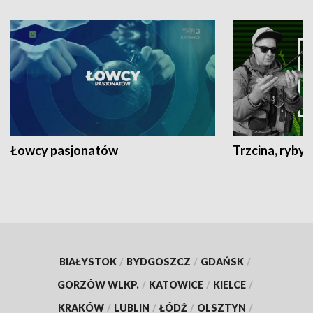
Łowcy pasjonatów
Trzcina, ryby 
BIAŁYSTOK
/
BYDGOSZCZ
/
GDAŃSK
/
GORZÓW WLKP.
/
KATOWICE
/
KIELCE
/
KRAKÓW
/
LUBLIN
/
ŁÓDŹ
/
OLSZTYN
/