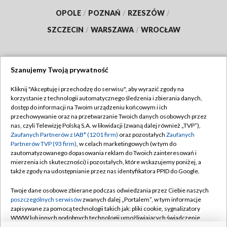
OPOLE
/
POZNAŃ
/
RZESZÓW
/
SZCZECIN
/
WARSZAWA
/
WROCŁAW
Szanujemy Twoją prywatność
Dołącz do nas:
Kliknij "Akceptuję i przechodzę do serwisu", aby wyrazić zgody na
korzystanie z technologii automatycznego śledzenia i zbierania danych,
TVP
dostęp do informacji na Twoim urządzeniu końcowym i ich
Abonament TVP
przechowywanie oraz na przetwarzanie Twoich danych osobowych przez
Regulamin TVP
nas, czyli Telewizję Polską S.A. w likwidacji (zwaną dalej również „TVP”),
Emisja w TVP
Polityka prywatności
Zaufanych Partnerów z IAB* (1201 firm)
oraz pozostałych
Zaufanych
Partnerów TVP (93 firm)
, w celach marketingowych (w tym do
Centrum informacji TVP
Moje zgody
zautomatyzowanego dopasowania reklam do Twoich zainteresowań i
mierzenia ich skuteczności) i pozostałych, które wskazujemy poniżej, a
Naziemna Telewizja Cyfrowa
Pomoc
także zgody na udostępnianie przez nas identyfikatora PPID do Google.
Sklep TVP
Biuro reklamy
Twoje dane osobowe zbierane podczas odwiedzania przez Ciebie naszych
Rada Programowa
Kontakt
poszczególnych serwisów
zwanych dalej „Portalem”, w tym informacje
zapisywane za pomocą technologii takich jak: pliki cookie, sygnalizatory
System NOS
WWW lub innych podobnych technologii umożliwiających świadczenie
dopasowanych i bezpiecznych usług, personalizację treści oraz reklam,