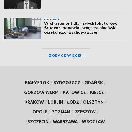
KATOWICE
Wielki remont dla małych lokatorów.
Studenci odnawiali wnętrza placówki
opiekuńczo-wychowawczej
ZOBACZ WIĘCEJ
BIAŁYSTOK
/
BYDGOSZCZ
/
GDAŃSK
/
GORZÓW WLKP.
/
KATOWICE
/
KIELCE
/
KRAKÓW
/
LUBLIN
/
ŁÓDŹ
/
OLSZTYN
/
OPOLE
/
POZNAŃ
/
RZESZÓW
/
SZCZECIN
/
WARSZAWA
/
WROCŁAW