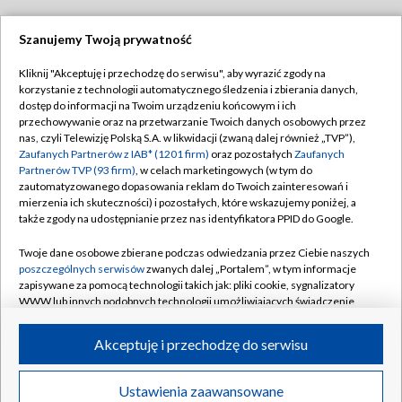
Szanujemy Twoją prywatność
Dołącz do nas:
Kliknij "Akceptuję i przechodzę do serwisu", aby wyrazić zgody na
korzystanie z technologii automatycznego śledzenia i zbierania danych,
TVP
dostęp do informacji na Twoim urządzeniu końcowym i ich
Abonament TVP
przechowywanie oraz na przetwarzanie Twoich danych osobowych przez
Regulamin TVP
nas, czyli Telewizję Polską S.A. w likwidacji (zwaną dalej również „TVP”),
Emisja w TVP
Polityka prywatności
Zaufanych Partnerów z IAB* (1201 firm)
oraz pozostałych
Zaufanych
Partnerów TVP (93 firm)
, w celach marketingowych (w tym do
Centrum informacji TVP
Moje zgody
zautomatyzowanego dopasowania reklam do Twoich zainteresowań i
mierzenia ich skuteczności) i pozostałych, które wskazujemy poniżej, a
Naziemna Telewizja Cyfrowa
Pomoc
także zgody na udostępnianie przez nas identyfikatora PPID do Google.
Sklep TVP
Biuro reklamy
Twoje dane osobowe zbierane podczas odwiedzania przez Ciebie naszych
Rada Programowa
Kontakt
poszczególnych serwisów
zwanych dalej „Portalem”, w tym informacje
zapisywane za pomocą technologii takich jak: pliki cookie, sygnalizatory
System NOS
WWW lub innych podobnych technologii umożliwiających świadczenie
dopasowanych i bezpiecznych usług, personalizację treści oraz reklam,
Informacje o nadawcy
Kanały
udostępnianie funkcji mediów społecznościowych oraz analizowanie
Akceptuję i przechodzę do serwisu
ruchu w Internecie.
Program dla prasy
©2026 Telewizja Polska S.A. w likwidacji
Biuro Reklamy
Twoje dane osobowe zbierane podczas odwiedzania przez Ciebie
Ustawienia zaawansowane
poszczególnych serwisów
na Portalu, takie jak adresy IP, identyfikatory