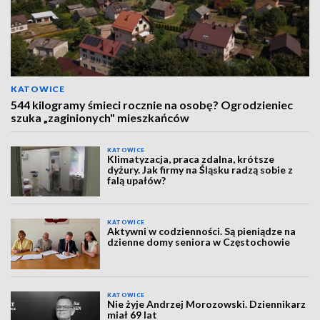
KATOWICE
544 kilogramy śmieci rocznie na osobę? Ogrodzieniec
szuka „zaginionych" mieszkańców
KATOWICE
Klimatyzacja, praca zdalna, krótsze
dyżury. Jak firmy na Śląsku radzą sobie z
falą upałów?
KATOWICE
Aktywni w codzienności. Są pieniądze na
dzienne domy seniora w Częstochowie
KATOWICE
Nie żyje Andrzej Morozowski. Dziennikarz
miał 69 lat