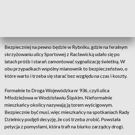
ZOBACZ CAŁE WYDANIE
AKTUALNOŚCI, 2.03.2024, GODZ.
18.30
Bezpieczniej na pewno będzie w Rybniku, gdzie na feralnym
skrzyżowaniu ulicy Sportowej z Racławicką udało się po
latach próśb i starań zamontować sygnalizację świetlną. W
obu przypadkach wspólny mianownik to bezpieczeństwo, o
które warto i trzeba się starać bez względu na czas i koszty.
Formalnie to Droga Wojewódzka nr 936, czyli ulica
Młodzieżowa w Wodzisławiu Śląskim. Nieformalnie
mieszkańcy okolicy nazywają ją torem wyścigowym.
Bezpiecznie być musi, więc mieszkańcy na spotkaniach Rady
Dzielnicy podjęli decyzję, że coś trzeba zrobić. Powstała
petycja z pomysłami, która trafi na biurko zarządcy drogi.