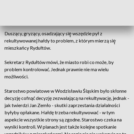
18.30
Duszący, gryzący, osadzający się̨ wszędzie pył z
rekultywowanej hałdy to problem, z którym mierzą się̨
mieszkańcy Rydułtów.
Sekretarz Rydułtów mówi, że miasto robi co może, by
problem kontrolować. Jednak prawnie nie ma wielu
możliwości.
Starostwo powiatowe w Wodzisławiu Śląskim było skłonne
decyzję cofnąć decyzję zezwalającą na rekultywację, jednak -
jak twierdzi Jan Zemło - skutki zaprzestania działalności
byłyby opłakane. Hałdę trzeba rekultywować - w tym
aspekcie wszystkie strony są zgodne. Starostwo czeka na
wyniki kontroli. W planach jest także kolejne spotkanie
urzędników z mieszkańcami. Na razie nic nie wskazuje na to,