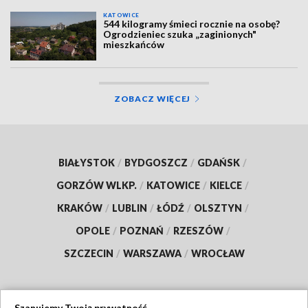
KATOWICE
544 kilogramy śmieci rocznie na osobę?
Ogrodzieniec szuka „zaginionych"
mieszkańców
ZOBACZ WIĘCEJ
BIAŁYSTOK
/
BYDGOSZCZ
/
GDAŃSK
/
GORZÓW WLKP.
/
KATOWICE
/
KIELCE
/
KRAKÓW
/
LUBLIN
/
ŁÓDŹ
/
OLSZTYN
/
OPOLE
/
POZNAŃ
/
RZESZÓW
/
SZCZECIN
/
WARSZAWA
/
WROCŁAW
Szanujemy Twoją prywatność