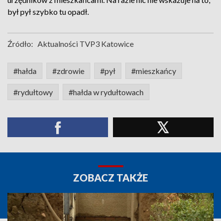
był pył szybko tu opadł.
Źródło:
Aktualności TVP3 Katowice
#hałda
#zdrowie
#pył
#mieszkańcy
#rydułtowy
#hałda w rydułtowach
ZOBACZ TAKŻE