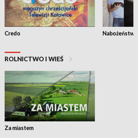
Credo
Nabożeństwa 
ROLNICTWO I WIEŚ
Za miastem