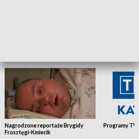
Aktualności sprzed lat
Z historią w tl
INNE
Nagrodzone reportaże Brygidy
Programy TVP
Frosztęgi-Kmiecik