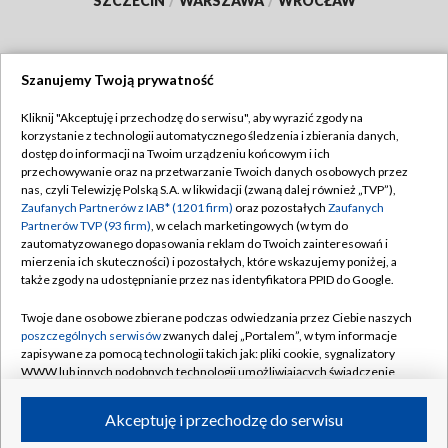
SZCZECIN
/
WARSZAWA
/
WROCŁAW
Szanujemy Twoją prywatność
Dołącz do nas:
Kliknij "Akceptuję i przechodzę do serwisu", aby wyrazić zgody na
korzystanie z technologii automatycznego śledzenia i zbierania danych,
TVP
dostęp do informacji na Twoim urządzeniu końcowym i ich
Abonament TVP
przechowywanie oraz na przetwarzanie Twoich danych osobowych przez
Regulamin TVP
nas, czyli Telewizję Polską S.A. w likwidacji (zwaną dalej również „TVP”),
Emisja w TVP
Polityka prywatności
Zaufanych Partnerów z IAB* (1201 firm)
oraz pozostałych
Zaufanych
Partnerów TVP (93 firm)
, w celach marketingowych (w tym do
Centrum informacji TVP
Moje zgody
zautomatyzowanego dopasowania reklam do Twoich zainteresowań i
mierzenia ich skuteczności) i pozostałych, które wskazujemy poniżej, a
Naziemna Telewizja Cyfrowa
Pomoc
także zgody na udostępnianie przez nas identyfikatora PPID do Google.
Sklep TVP
Biuro reklamy
Twoje dane osobowe zbierane podczas odwiedzania przez Ciebie naszych
Rada Programowa
Kontakt
poszczególnych serwisów
zwanych dalej „Portalem”, w tym informacje
zapisywane za pomocą technologii takich jak: pliki cookie, sygnalizatory
System NOS
WWW lub innych podobnych technologii umożliwiających świadczenie
dopasowanych i bezpiecznych usług, personalizację treści oraz reklam,
Informacje o nadawcy
Kanały
udostępnianie funkcji mediów społecznościowych oraz analizowanie
Akceptuję i przechodzę do serwisu
ruchu w Internecie.
Program dla prasy