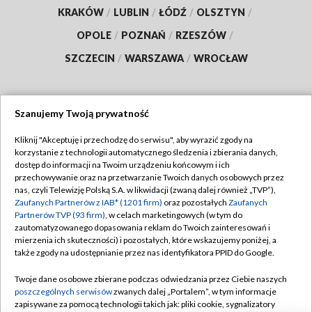
KRAKÓW
/
LUBLIN
/
ŁÓDŹ
/
OLSZTYN
/
OPOLE
/
POZNAŃ
/
RZESZÓW
/
SZCZECIN
/
WARSZAWA
/
WROCŁAW
Szanujemy Twoją prywatność
Dołącz do nas:
Kliknij "Akceptuję i przechodzę do serwisu", aby wyrazić zgody na
korzystanie z technologii automatycznego śledzenia i zbierania danych,
TVP
dostęp do informacji na Twoim urządzeniu końcowym i ich
Abonament TVP
przechowywanie oraz na przetwarzanie Twoich danych osobowych przez
Regulamin TVP
nas, czyli Telewizję Polską S.A. w likwidacji (zwaną dalej również „TVP”),
Emisja w TVP
Polityka prywatności
Zaufanych Partnerów z IAB* (1201 firm)
oraz pozostałych
Zaufanych
Partnerów TVP (93 firm)
, w celach marketingowych (w tym do
Centrum informacji TVP
Moje zgody
zautomatyzowanego dopasowania reklam do Twoich zainteresowań i
mierzenia ich skuteczności) i pozostałych, które wskazujemy poniżej, a
Naziemna Telewizja Cyfrowa
Pomoc
także zgody na udostępnianie przez nas identyfikatora PPID do Google.
Sklep TVP
Biuro reklamy
Twoje dane osobowe zbierane podczas odwiedzania przez Ciebie naszych
Rada Programowa
Kontakt
poszczególnych serwisów
zwanych dalej „Portalem”, w tym informacje
zapisywane za pomocą technologii takich jak: pliki cookie, sygnalizatory
System NOS