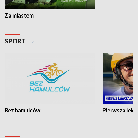
Za miastem
SPORT
Bez hamulców
Pierwsza lekc