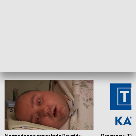
Aktualności sprzed lat
Z historią w tl
INNE