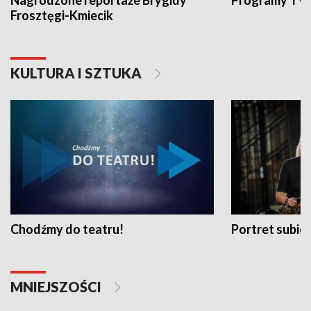
Nagrodzone reportaże Brygidy
Programy TVP
Frosztęgi-Kmiecik
KULTURA I SZTUKA
Chodźmy do teatru!
Portret subi
MNIEJSZOŚCI