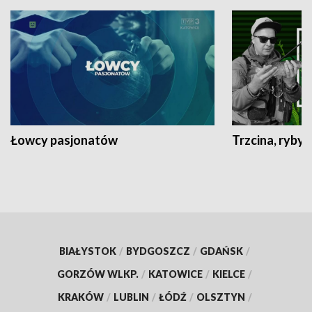
Łowcy pasjonatów
Trzcina, ryby 
BIAŁYSTOK
/
BYDGOSZCZ
/
GDAŃSK
/
GORZÓW WLKP.
/
KATOWICE
/
KIELCE
/
KRAKÓW
/
LUBLIN
/
ŁÓDŹ
/
OLSZTYN
/