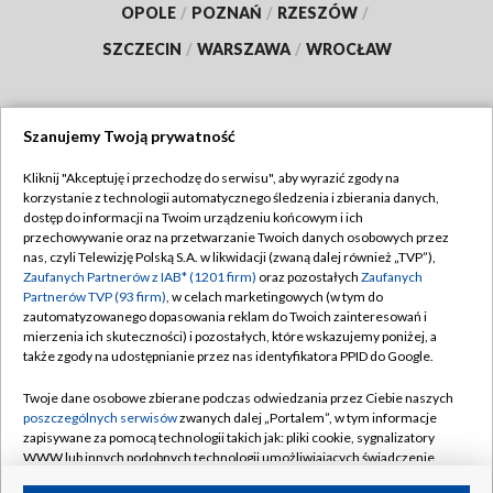
OPOLE
/
POZNAŃ
/
RZESZÓW
/
SZCZECIN
/
WARSZAWA
/
WROCŁAW
Szanujemy Twoją prywatność
Dołącz do nas:
Kliknij "Akceptuję i przechodzę do serwisu", aby wyrazić zgody na
korzystanie z technologii automatycznego śledzenia i zbierania danych,
TVP
dostęp do informacji na Twoim urządzeniu końcowym i ich
Abonament TVP
przechowywanie oraz na przetwarzanie Twoich danych osobowych przez
Regulamin TVP
nas, czyli Telewizję Polską S.A. w likwidacji (zwaną dalej również „TVP”),
Emisja w TVP
Polityka prywatności
Zaufanych Partnerów z IAB* (1201 firm)
oraz pozostałych
Zaufanych
Partnerów TVP (93 firm)
, w celach marketingowych (w tym do
Centrum informacji TVP
Moje zgody
zautomatyzowanego dopasowania reklam do Twoich zainteresowań i
mierzenia ich skuteczności) i pozostałych, które wskazujemy poniżej, a
Naziemna Telewizja Cyfrowa
Pomoc
także zgody na udostępnianie przez nas identyfikatora PPID do Google.
Sklep TVP
Biuro reklamy
Twoje dane osobowe zbierane podczas odwiedzania przez Ciebie naszych
Rada Programowa
Kontakt
poszczególnych serwisów
zwanych dalej „Portalem”, w tym informacje
zapisywane za pomocą technologii takich jak: pliki cookie, sygnalizatory
System NOS
WWW lub innych podobnych technologii umożliwiających świadczenie
dopasowanych i bezpiecznych usług, personalizację treści oraz reklam,
Informacje o nadawcy
Kanały