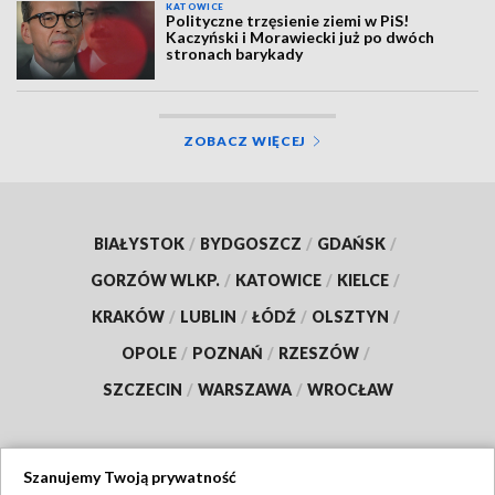
KATOWICE
Polityczne trzęsienie ziemi w PiS!
Kaczyński i Morawiecki już po dwóch
stronach barykady
ZOBACZ WIĘCEJ
BIAŁYSTOK
/
BYDGOSZCZ
/
GDAŃSK
/
GORZÓW WLKP.
/
KATOWICE
/
KIELCE
/
KRAKÓW
/
LUBLIN
/
ŁÓDŹ
/
OLSZTYN
/
OPOLE
/
POZNAŃ
/
RZESZÓW
/
SZCZECIN
/
WARSZAWA
/
WROCŁAW
Szanujemy Twoją prywatność
Dołącz do nas: