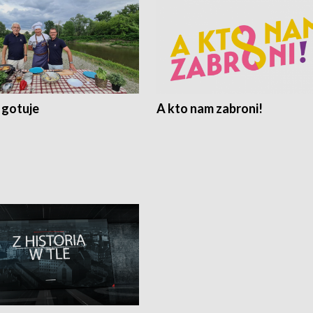
 gotuje
A kto nam zabroni!