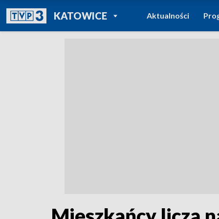
POWRÓT DO
KATOWICE
Aktualności
Pro
TVP REGIONY
Mieszkańcy liczą n