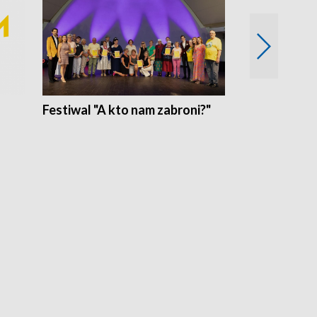
Festiwal "A kto nam zabroni?"
Mikrokosmo