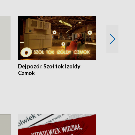
Dej pozór. Szoł tok Izoldy
Dzień z blisk
Czmok