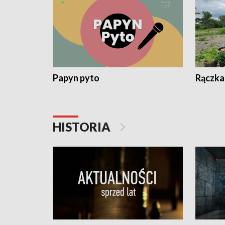
Papyn pyto
Rączka
HISTORIA