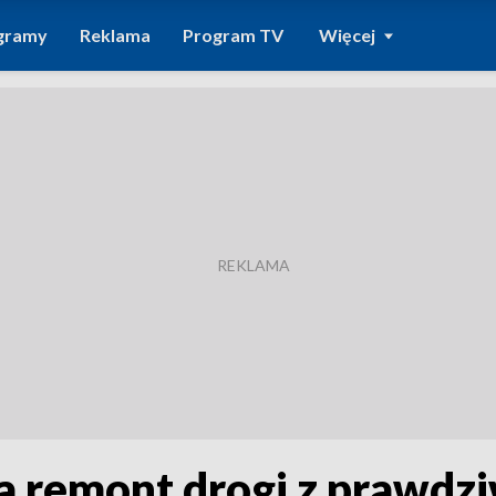
gramy
Reklama
Program TV
Więcej
a remont drogi z prawdz