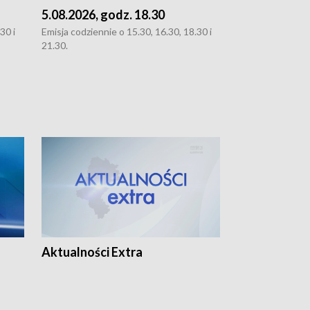
5.08.2026, godz. 18.30
4.08.2026, g
30 i
Emisja codziennie o 15.30, 16.30, 18.30 i
Emisja codziennie
21.30.
21.30.
Aktualności Extra