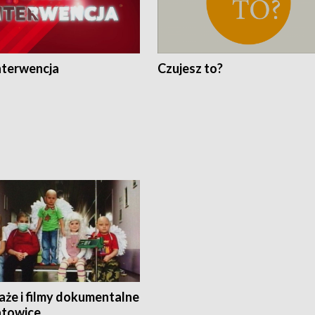
nterwencja
Czujesz to?
aże i filmy dokumentalne
towice