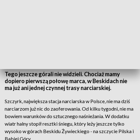
W Beskidach trasy narciarskie są nieczynne. Fot. TVP3 Katowice
Tego jeszcze górali nie widzieli. Chociaż mamy
dopiero pierwszą połowę marca, w Beskidach nie
ma już ani jednej czynnej trasy narciarskiej.
Szczyrk, największa stacja narciarska w Polsce, nie ma dziś
narciarzom już nic do zaoferowania. Od kilku tygodni, nie ma
bowiem warunków do sztucznego naśnieżania. W dodatku
wiatr halny stopił resztki śniegu, który leży jeszcze tylko
wysoko w górach Beskidu Żywieckiego - na szczycie Pilska i
Babiej Góry.