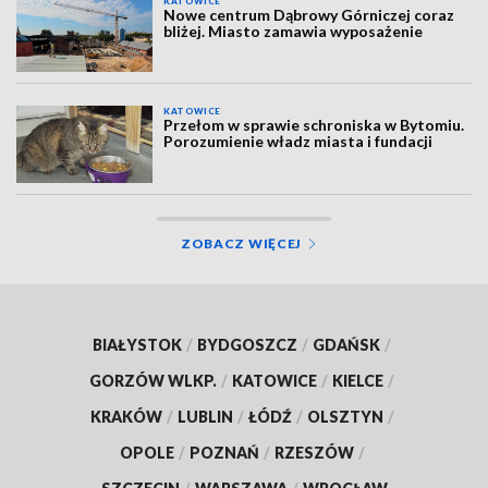
KATOWICE
Nowe centrum Dąbrowy Górniczej coraz
bliżej. Miasto zamawia wyposażenie
KATOWICE
Przełom w sprawie schroniska w Bytomiu.
Porozumienie władz miasta i fundacji
ZOBACZ WIĘCEJ
BIAŁYSTOK
/
BYDGOSZCZ
/
GDAŃSK
/
GORZÓW WLKP.
/
KATOWICE
/
KIELCE
/
KRAKÓW
/
LUBLIN
/
ŁÓDŹ
/
OLSZTYN
/
OPOLE
/
POZNAŃ
/
RZESZÓW
/