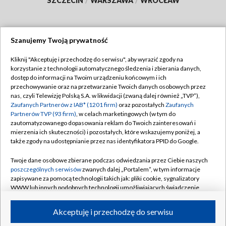
SZCZECIN
/
WARSZAWA
/
WROCŁAW
Szanujemy Twoją prywatność
Dołącz do nas:
Kliknij "Akceptuję i przechodzę do serwisu", aby wyrazić zgody na
korzystanie z technologii automatycznego śledzenia i zbierania danych,
TVP
dostęp do informacji na Twoim urządzeniu końcowym i ich
Abonament TVP
przechowywanie oraz na przetwarzanie Twoich danych osobowych przez
Regulamin TVP
nas, czyli Telewizję Polską S.A. w likwidacji (zwaną dalej również „TVP”),
Emisja w TVP
Polityka prywatności
Zaufanych Partnerów z IAB* (1201 firm)
oraz pozostałych
Zaufanych
Partnerów TVP (93 firm)
, w celach marketingowych (w tym do
Centrum informacji TVP
Moje zgody
zautomatyzowanego dopasowania reklam do Twoich zainteresowań i
mierzenia ich skuteczności) i pozostałych, które wskazujemy poniżej, a
Naziemna Telewizja Cyfrowa
Pomoc
także zgody na udostępnianie przez nas identyfikatora PPID do Google.
Sklep TVP
Biuro reklamy
Twoje dane osobowe zbierane podczas odwiedzania przez Ciebie naszych
Rada Programowa
Kontakt
poszczególnych serwisów
zwanych dalej „Portalem”, w tym informacje
zapisywane za pomocą technologii takich jak: pliki cookie, sygnalizatory
System NOS
WWW lub innych podobnych technologii umożliwiających świadczenie
dopasowanych i bezpiecznych usług, personalizację treści oraz reklam,
Informacje o nadawcy
Kanały
udostępnianie funkcji mediów społecznościowych oraz analizowanie
Akceptuję i przechodzę do serwisu
ruchu w Internecie.
Program dla prasy