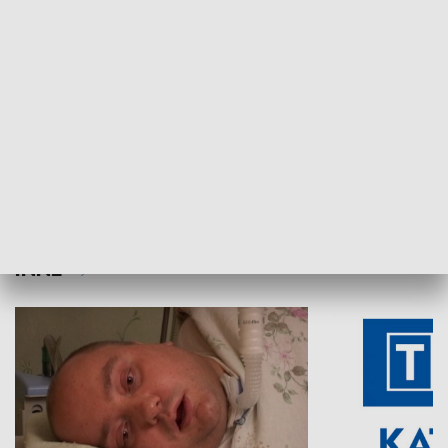
Aktualności sprzed lat
Z historią w tl
INNE