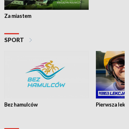
Za miastem
SPORT
Bez hamulców
Pierwsza lekc