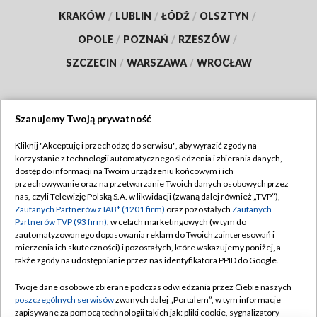
KRAKÓW
/
LUBLIN
/
ŁÓDŹ
/
OLSZTYN
/
OPOLE
/
POZNAŃ
/
RZESZÓW
/
SZCZECIN
/
WARSZAWA
/
WROCŁAW
Szanujemy Twoją prywatność
Dołącz do nas:
Kliknij "Akceptuję i przechodzę do serwisu", aby wyrazić zgody na
korzystanie z technologii automatycznego śledzenia i zbierania danych,
TVP
dostęp do informacji na Twoim urządzeniu końcowym i ich
Abonament TVP
przechowywanie oraz na przetwarzanie Twoich danych osobowych przez
Regulamin TVP
nas, czyli Telewizję Polską S.A. w likwidacji (zwaną dalej również „TVP”),
Emisja w TVP
Polityka prywatności
Zaufanych Partnerów z IAB* (1201 firm)
oraz pozostałych
Zaufanych
Partnerów TVP (93 firm)
, w celach marketingowych (w tym do
Centrum informacji TVP
Moje zgody
zautomatyzowanego dopasowania reklam do Twoich zainteresowań i
mierzenia ich skuteczności) i pozostałych, które wskazujemy poniżej, a
Naziemna Telewizja Cyfrowa
Pomoc
także zgody na udostępnianie przez nas identyfikatora PPID do Google.
Sklep TVP
Biuro reklamy
Twoje dane osobowe zbierane podczas odwiedzania przez Ciebie naszych
Rada Programowa
Kontakt
poszczególnych serwisów
zwanych dalej „Portalem”, w tym informacje
zapisywane za pomocą technologii takich jak: pliki cookie, sygnalizatory