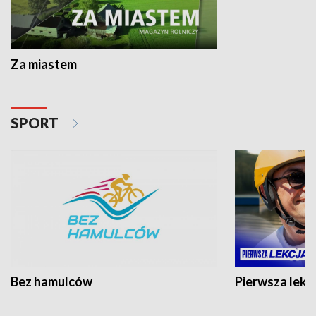
Za miastem
SPORT
Bez hamulców
Pierwsza lekc