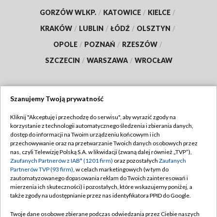
GORZÓW WLKP.
/
KATOWICE
/
KIELCE
/
KRAKÓW
/
LUBLIN
/
ŁÓDŹ
/
OLSZTYN
/
OPOLE
/
POZNAŃ
/
RZESZÓW
/
SZCZECIN
/
WARSZAWA
/
WROCŁAW
Szanujemy Twoją prywatność
Dołącz do nas:
Kliknij "Akceptuję i przechodzę do serwisu", aby wyrazić zgody na
korzystanie z technologii automatycznego śledzenia i zbierania danych,
TVP
dostęp do informacji na Twoim urządzeniu końcowym i ich
Abonament TVP
przechowywanie oraz na przetwarzanie Twoich danych osobowych przez
Regulamin TVP
nas, czyli Telewizję Polską S.A. w likwidacji (zwaną dalej również „TVP”),
Emisja w TVP
Polityka prywatności
Zaufanych Partnerów z IAB* (1201 firm)
oraz pozostałych
Zaufanych
Partnerów TVP (93 firm)
, w celach marketingowych (w tym do
Centrum informacji TVP
Moje zgody
zautomatyzowanego dopasowania reklam do Twoich zainteresowań i
mierzenia ich skuteczności) i pozostałych, które wskazujemy poniżej, a
Naziemna Telewizja Cyfrowa
Pomoc
także zgody na udostępnianie przez nas identyfikatora PPID do Google.
Sklep TVP
Biuro reklamy
Twoje dane osobowe zbierane podczas odwiedzania przez Ciebie naszych