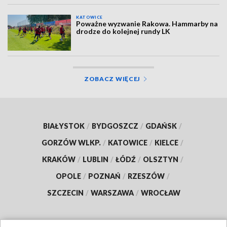
KATOWICE
Poważne wyzwanie Rakowa. Hammarby na
drodze do kolejnej rundy LK
ZOBACZ WIĘCEJ
BIAŁYSTOK
/
BYDGOSZCZ
/
GDAŃSK
/
GORZÓW WLKP.
/
KATOWICE
/
KIELCE
/
KRAKÓW
/
LUBLIN
/
ŁÓDŹ
/
OLSZTYN
/
OPOLE
/
POZNAŃ
/
RZESZÓW
/
SZCZECIN
/
WARSZAWA
/
WROCŁAW