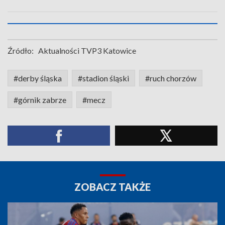
Źródło:
Aktualności TVP3 Katowice
#derby śląska
#stadion śląski
#ruch chorzów
#górnik zabrze
#mecz
ZOBACZ TAKŻE