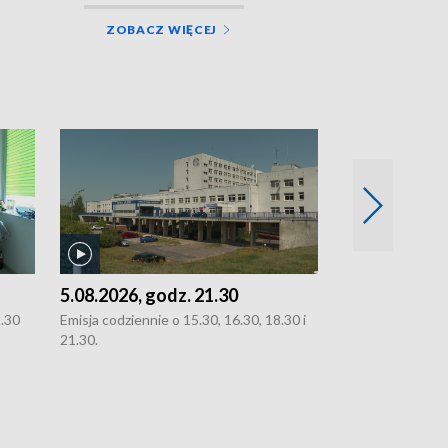
ZOBACZ WIĘCEJ
5.08.2026, godz. 21.30
5.08.2026, g
8.30
Emisja codziennie o 15.30, 16.30, 18.30 i
Emisja codziennie
21.30.
21.30.