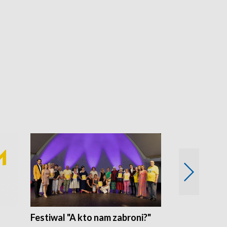
Festiwal "A kto nam zabroni?"
Mikrokosmo