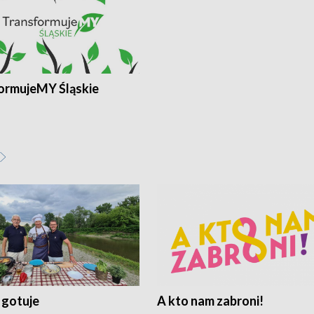
ormujeMY Śląskie
 gotuje
A kto nam zabroni!