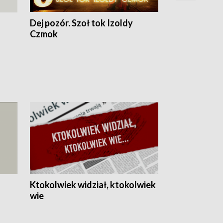
Dej pozór. Szoł tok Izoldy
Dzień z blisk
Czmok
Ktokolwiek widział, ktokolwiek
wie