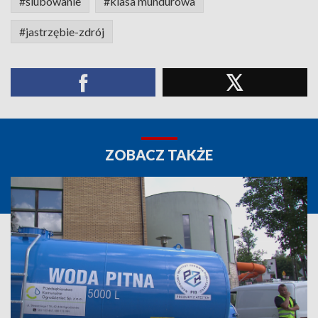
#ślubowanie
#klasa mundurowa
#jastrzębie-zdrój
ZOBACZ TAKŻE