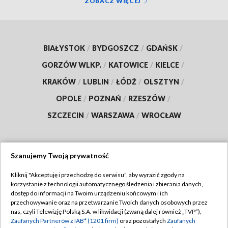
ZOBACZ WIĘCEJ
BIAŁYSTOK
/
BYDGOSZCZ
/
GDAŃSK
/
GORZÓW WLKP.
/
KATOWICE
/
KIELCE
/
KRAKÓW
/
LUBLIN
/
ŁÓDŹ
/
OLSZTYN
/
OPOLE
/
POZNAŃ
/
RZESZÓW
/
SZCZECIN
/
WARSZAWA
/
WROCŁAW
Szanujemy Twoją prywatność
Dołącz do nas:
Kliknij "Akceptuję i przechodzę do serwisu", aby wyrazić zgody na
korzystanie z technologii automatycznego śledzenia i zbierania danych,
TVP
dostęp do informacji na Twoim urządzeniu końcowym i ich
Abonament TVP
przechowywanie oraz na przetwarzanie Twoich danych osobowych przez
Regulamin TVP
nas, czyli Telewizję Polską S.A. w likwidacji (zwaną dalej również „TVP”),
Emisja w TVP
Polityka prywatności
Zaufanych Partnerów z IAB* (1201 firm)
oraz pozostałych
Zaufanych