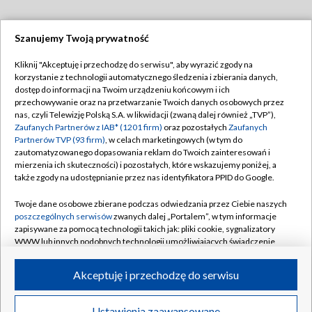
Szanujemy Twoją prywatność
Dołącz do nas:
Kliknij "Akceptuję i przechodzę do serwisu", aby wyrazić zgody na
korzystanie z technologii automatycznego śledzenia i zbierania danych,
TVP
dostęp do informacji na Twoim urządzeniu końcowym i ich
Abonament TVP
przechowywanie oraz na przetwarzanie Twoich danych osobowych przez
Regulamin TVP
nas, czyli Telewizję Polską S.A. w likwidacji (zwaną dalej również „TVP”),
Emisja w TVP
Polityka prywatności
Zaufanych Partnerów z IAB* (1201 firm)
oraz pozostałych
Zaufanych
Partnerów TVP (93 firm)
, w celach marketingowych (w tym do
Centrum informacji TVP
Moje zgody
zautomatyzowanego dopasowania reklam do Twoich zainteresowań i
mierzenia ich skuteczności) i pozostałych, które wskazujemy poniżej, a
Naziemna Telewizja Cyfrowa
Pomoc
także zgody na udostępnianie przez nas identyfikatora PPID do Google.
Sklep TVP
Biuro reklamy
Twoje dane osobowe zbierane podczas odwiedzania przez Ciebie naszych
Rada Programowa
Kontakt
poszczególnych serwisów
zwanych dalej „Portalem”, w tym informacje
zapisywane za pomocą technologii takich jak: pliki cookie, sygnalizatory
System NOS
WWW lub innych podobnych technologii umożliwiających świadczenie
dopasowanych i bezpiecznych usług, personalizację treści oraz reklam,
Informacje o nadawcy
Kanały
udostępnianie funkcji mediów społecznościowych oraz analizowanie
Akceptuję i przechodzę do serwisu
ruchu w Internecie.
Program dla prasy
©2026 Telewizja Polska S.A. w likwidacji
Biuro Reklamy
Twoje dane osobowe zbierane podczas odwiedzania przez Ciebie
Ustawienia zaawansowane