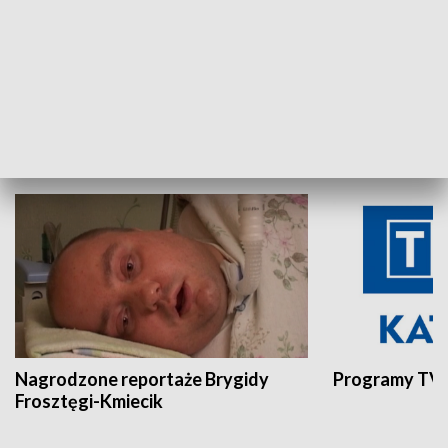
Aktualności sprzed lat
Z historią w tl
INNE
Nagrodzone reportaże Brygidy
Programy TVP
Frosztęgi-Kmiecik