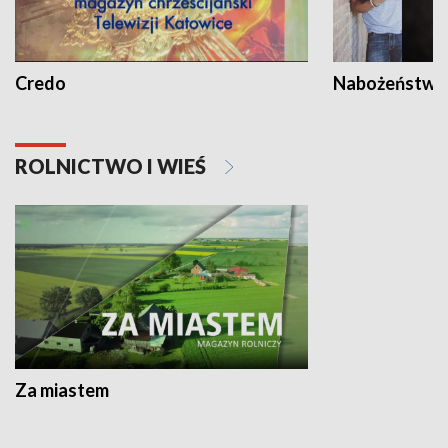
Credo
Nabożeństwa 
ROLNICTWO I WIEŚ
Za miastem