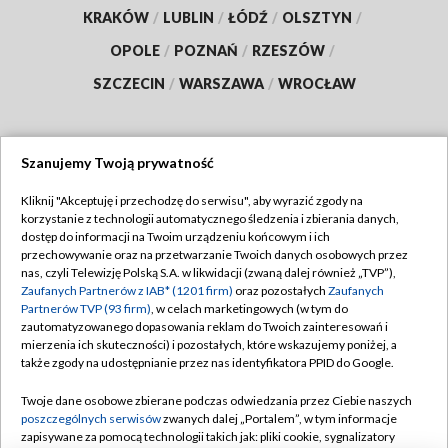
KRAKÓW
/
LUBLIN
/
ŁÓDŹ
/
OLSZTYN
/
OPOLE
/
POZNAŃ
/
RZESZÓW
/
SZCZECIN
/
WARSZAWA
/
WROCŁAW
Szanujemy Twoją prywatność
Dołącz do nas:
Kliknij "Akceptuję i przechodzę do serwisu", aby wyrazić zgody na
korzystanie z technologii automatycznego śledzenia i zbierania danych,
TVP
dostęp do informacji na Twoim urządzeniu końcowym i ich
Abonament TVP
przechowywanie oraz na przetwarzanie Twoich danych osobowych przez
Regulamin TVP
nas, czyli Telewizję Polską S.A. w likwidacji (zwaną dalej również „TVP”),
Emisja w TVP
Polityka prywatności
Zaufanych Partnerów z IAB* (1201 firm)
oraz pozostałych
Zaufanych
Partnerów TVP (93 firm)
, w celach marketingowych (w tym do
Centrum informacji TVP
Moje zgody
zautomatyzowanego dopasowania reklam do Twoich zainteresowań i
mierzenia ich skuteczności) i pozostałych, które wskazujemy poniżej, a
Naziemna Telewizja Cyfrowa
Pomoc
także zgody na udostępnianie przez nas identyfikatora PPID do Google.
Sklep TVP
Biuro reklamy
Twoje dane osobowe zbierane podczas odwiedzania przez Ciebie naszych
Rada Programowa
Kontakt
poszczególnych serwisów
zwanych dalej „Portalem”, w tym informacje
zapisywane za pomocą technologii takich jak: pliki cookie, sygnalizatory
System NOS