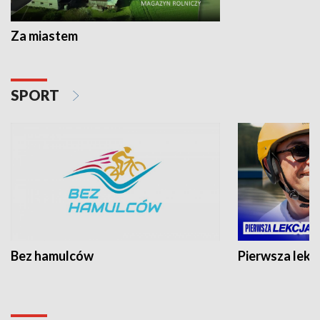
Za miastem
SPORT
Bez hamulców
Pierwsza lekc