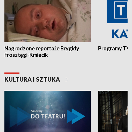
Nagrodzone reportaże Brygidy
Programy TVP
Frosztęgi-Kmiecik
KULTURA I SZTUKA