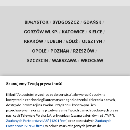
BIAŁYSTOK
/
BYDGOSZCZ
/
GDAŃSK
/
GORZÓW WLKP.
/
KATOWICE
/
KIELCE
/
KRAKÓW
/
LUBLIN
/
ŁÓDŹ
/
OLSZTYN
/
OPOLE
/
POZNAŃ
/
RZESZÓW
/
SZCZECIN
/
WARSZAWA
/
WROCŁAW
Szanujemy Twoją prywatność
Dołącz do nas:
Kliknij "Akceptuję i przechodzę do serwisu", aby wyrazić zgody na
korzystanie z technologii automatycznego śledzenia i zbierania danych,
TVP
dostęp do informacji na Twoim urządzeniu końcowym i ich
Abonament TVP
przechowywanie oraz na przetwarzanie Twoich danych osobowych przez
Regulamin TVP
nas, czyli Telewizję Polską S.A. w likwidacji (zwaną dalej również „TVP”),
Emisja w TVP
Polityka prywatności
Zaufanych Partnerów z IAB* (1201 firm)
oraz pozostałych
Zaufanych
Partnerów TVP (93 firm)
, w celach marketingowych (w tym do
Centrum informacji TVP