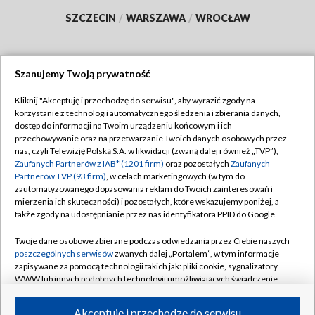
SZCZECIN
/
WARSZAWA
/
WROCŁAW
Szanujemy Twoją prywatność
Dołącz do nas:
Kliknij "Akceptuję i przechodzę do serwisu", aby wyrazić zgody na
korzystanie z technologii automatycznego śledzenia i zbierania danych,
TVP
dostęp do informacji na Twoim urządzeniu końcowym i ich
Abonament TVP
przechowywanie oraz na przetwarzanie Twoich danych osobowych przez
Regulamin TVP
nas, czyli Telewizję Polską S.A. w likwidacji (zwaną dalej również „TVP”),
Emisja w TVP
Polityka prywatności
Zaufanych Partnerów z IAB* (1201 firm)
oraz pozostałych
Zaufanych
Partnerów TVP (93 firm)
, w celach marketingowych (w tym do
Centrum informacji TVP
Moje zgody
zautomatyzowanego dopasowania reklam do Twoich zainteresowań i
mierzenia ich skuteczności) i pozostałych, które wskazujemy poniżej, a
Naziemna Telewizja Cyfrowa
Pomoc
także zgody na udostępnianie przez nas identyfikatora PPID do Google.
Sklep TVP
Biuro reklamy
Twoje dane osobowe zbierane podczas odwiedzania przez Ciebie naszych
Rada Programowa
Kontakt
poszczególnych serwisów
zwanych dalej „Portalem”, w tym informacje
zapisywane za pomocą technologii takich jak: pliki cookie, sygnalizatory
System NOS
WWW lub innych podobnych technologii umożliwiających świadczenie
dopasowanych i bezpiecznych usług, personalizację treści oraz reklam,
Informacje o nadawcy
Kanały
udostępnianie funkcji mediów społecznościowych oraz analizowanie
Akceptuję i przechodzę do serwisu