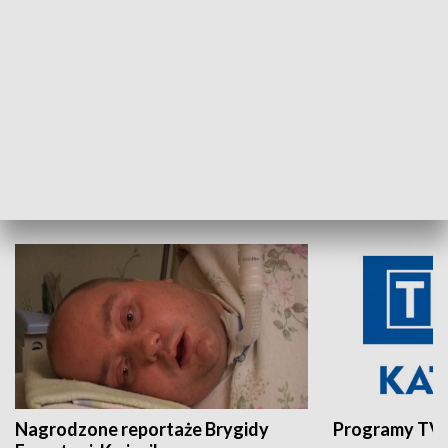
Aktualności sprzed lat
Z historią w tl
INNE
Nagrodzone reportaże Brygidy
Programy TVP