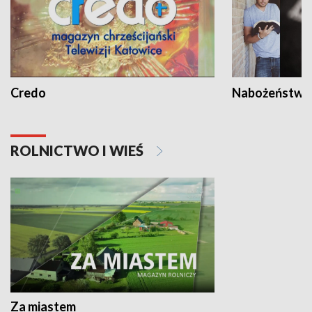
Credo
Nabożeństwa 
ROLNICTWO I WIEŚ
Za miastem