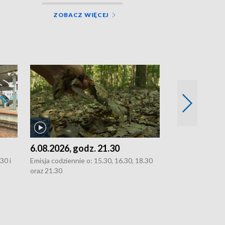
ZOBACZ WIĘCEJ
6.08.2026, godz. 21.30
6.08.2026, g
30 i
Emisja codziennie o: 15.30, 16.30, 18.30
Emisja codziennie
oraz 21.30
oraz 21.30