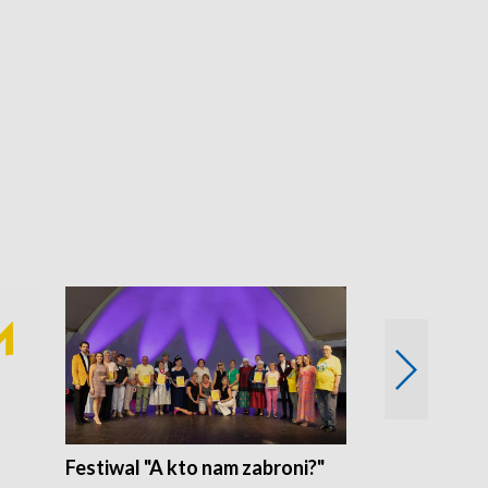
Festiwal "A kto nam zabroni?"
Mikrokosmo