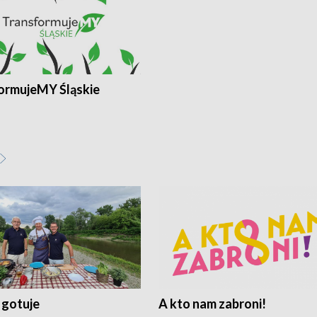
ormujeMY Śląskie
 gotuje
A kto nam zabroni!