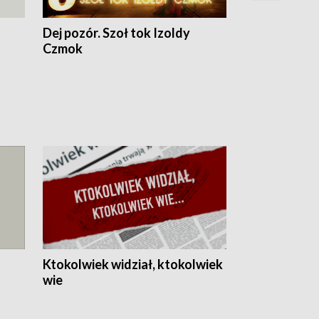
Dej pozór. Szoł tok Izoldy
Dzień z blisk
Czmok
Ktokolwiek widział, ktokolwiek
wie