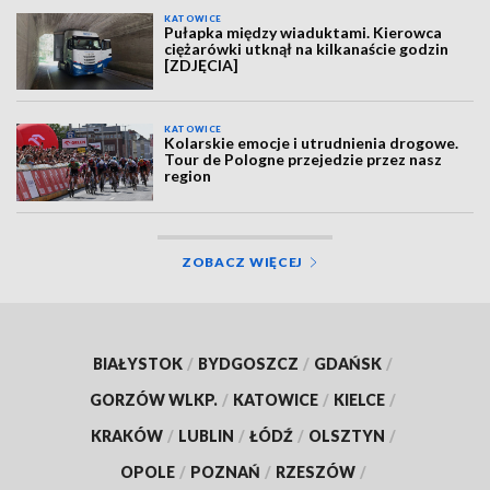
KATOWICE
Pułapka między wiaduktami. Kierowca
ciężarówki utknął na kilkanaście godzin
[ZDJĘCIA]
KATOWICE
Kolarskie emocje i utrudnienia drogowe.
Tour de Pologne przejedzie przez nasz
region
ZOBACZ WIĘCEJ
BIAŁYSTOK
/
BYDGOSZCZ
/
GDAŃSK
/
GORZÓW WLKP.
/
KATOWICE
/
KIELCE
/
KRAKÓW
/
LUBLIN
/
ŁÓDŹ
/
OLSZTYN
/
OPOLE
/
POZNAŃ
/
RZESZÓW
/