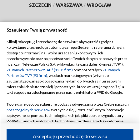
SZCZECIN
/
WARSZAWA
/
WROCŁAW
Szanujemy Twoją prywatność
Dołącz do nas:
Kliknij "Akceptuję i przechodzę do serwisu", aby wyrazić zgody na
korzystanie z technologii automatycznego śledzenia i zbierania danych,
TVP
dostęp do informacji na Twoim urządzeniu końcowym i ich
Abonament TVP
przechowywanie oraz na przetwarzanie Twoich danych osobowych przez
Regulamin TVP
nas, czyli Telewizję Polską S.A. w likwidacji (zwaną dalej również „TVP”),
Emisja w TVP
Polityka prywatności
Zaufanych Partnerów z IAB* (1201 firm)
oraz pozostałych
Zaufanych
Partnerów TVP (93 firm)
, w celach marketingowych (w tym do
Centrum informacji TVP
Moje zgody
zautomatyzowanego dopasowania reklam do Twoich zainteresowań i
mierzenia ich skuteczności) i pozostałych, które wskazujemy poniżej, a
Naziemna Telewizja Cyfrowa
Pomoc
także zgody na udostępnianie przez nas identyfikatora PPID do Google.
Sklep TVP
Biuro reklamy
Twoje dane osobowe zbierane podczas odwiedzania przez Ciebie naszych
Rada Programowa
Kontakt
poszczególnych serwisów
zwanych dalej „Portalem”, w tym informacje
zapisywane za pomocą technologii takich jak: pliki cookie, sygnalizatory
System NOS
WWW lub innych podobnych technologii umożliwiających świadczenie
dopasowanych i bezpiecznych usług, personalizację treści oraz reklam,
Informacje o nadawcy
Kanały
udostępnianie funkcji mediów społecznościowych oraz analizowanie
Akceptuję i przechodzę do serwisu
ruchu w Internecie.
Program dla prasy