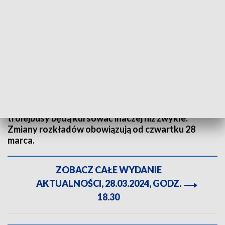
Zmiany w świątecznym rozkładzie jazdy. Fot. TVP3 Katowice
W okresie świątecznym autobusy, tramwaje i
trolejbusy będą kursować inaczej niż zwykle.
Zmiany rozkładów obowiązują od czwartku 28
marca.
ZOBACZ CAŁE WYDANIE
AKTUALNOŚCI, 28.03.2024, GODZ.
18.30