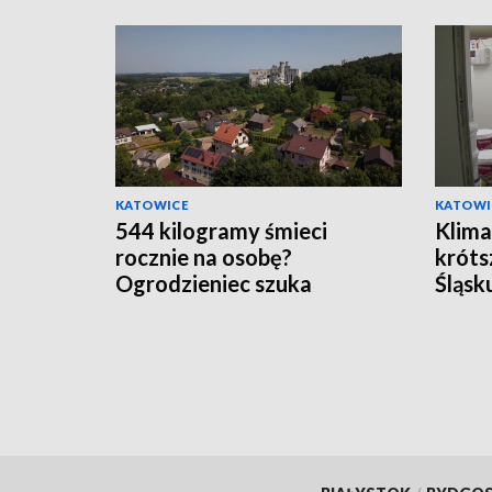
KATOWICE
KATOWI
544 kilogramy śmieci
Klima
rocznie na osobę?
króts
Ogrodzieniec szuka
Śląsk
„zaginionych" mieszkańców
upał