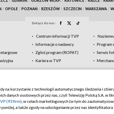
SZCZ
/
GDAŃSK
/
GORZÓW WLKP.
/
KATOWICE
/
KIELCE
/
KRA
N
/
OPOLE
/
POZNAŃ
/
RZESZÓW
/
SZCZECIN
/
WARSZAWA
/
W
Dołącz do nas:
Centrum informacji TVP
Naziemna
Informacje o nadawcy
Program d
zetargowe
Zgłoś program (ROPAT)
Serwis fo
wizyjna
Kariera w TVP
Merchandi
Polityka prywatności
Moje zgody
Pomoc
Biuro re
ody na korzystanie z technologii automatycznego śledzenia i zbie
 danych osobowych przez nas, czyli Telewizję Polską S.A. w likw
VP (93 firm)
, w celach marketingowych (w tym do zautomatyzow
 poniżej, a także zgody na udostępnianie przez nas identyfikator