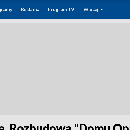
gramy
Reklama
Program TV
Więcej
e. Rozbudowa "Domu Opa