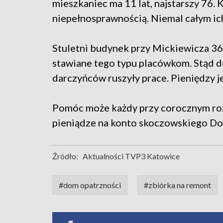
mieszkaniec ma 11 lat, najstarszy 76.
niepełnosprawnością. Niemal całym ic
Stuletni budynek przy Mickiewicza 3
stawiane tego typu placówkom. Stąd d
darczyńców ruszyły prace. Pieniędzy j
Pomóc może każdy przy corocznym roz
pieniądze na konto skoczowskiego Do
Źródło:
Aktualności TVP3 Katowice
#dom opatrzności
#zbiórka na remont