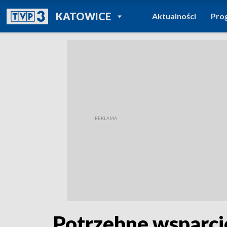
POWRÓT DO
KATOWICE
Aktualności
Pro
TVP REGIONY
Potrzebne wsparci