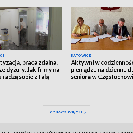
CE
KATOWICE
tyzacja, praca zdalna,
Aktywni w codziennośc
ze dyżury. Jak firmy na
pieniądze na dzienne 
u radzą sobie z falą
seniora w Częstochow
ów?
ZOBACZ WIĘCEJ