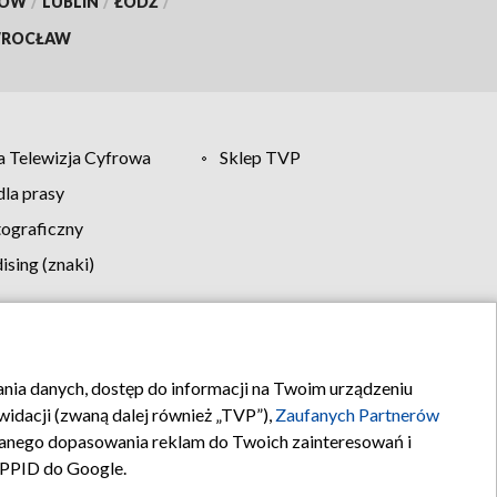
KÓW
/
LUBLIN
/
ŁÓDŹ
/
ROCŁAW
 Telewizja Cyfrowa
Sklep TVP
la prasy
tograficzny
sing (znaki)
klamy
Kontakt
rania danych, dostęp do informacji na Twoim urządzeniu
idacji (zwaną dalej również „TVP”),
Zaufanych Partnerów
anego dopasowania reklam do Twoich zainteresowań i
a PPID do Google.