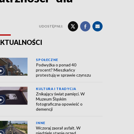
UDOSTĘPNIJ:
KTUALNOŚCI
SPOŁECZNE
Podwyżka o ponad 40
procent? Mieszkańcy
protestują w sprawie czynszu
KULTURA I TRADYCJA
Znikający świat pamięci. W
Muzeum Śląskim
fotograficzna opowieść o
demencji
INNE
Wczoraj zaorał asfalt. W
niedzielę stanie przed