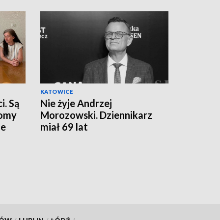
KATOWICE
i. Są
Nie żyje Andrzej
domy
Morozowski. Dziennikarz
ie
miał 69 lat