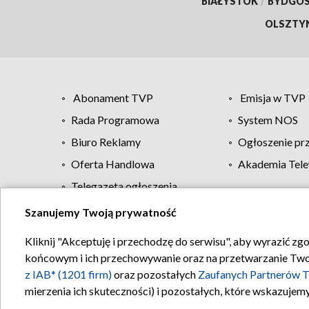
BIAŁYSTOK
/
BYDGO
OLSZTY
Abonament TVP
Emisja w TVP
Rada Programowa
System NOS
Biuro Reklamy
Ogłoszenie pr
Oferta Handlowa
Akademia Tele
Telegazeta ogłoszenia
Szanujemy Twoją prywatność
Regulamin TVP
Kliknij "Akceptuję i przechodzę do serwisu", aby wyrazić zg
końcowym i ich przechowywanie oraz na przetwarzanie Twoich
z IAB* (1201 firm)
oraz pozostałych
Zaufanych Partnerów T
mierzenia ich skuteczności) i pozostałych, które wskazujemy