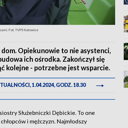
cami. Fot. TVP3 Katowice
zy dom. Opiekunowie to nie asystenci,
zbudowa ich ośrodka. Zakończył się
ć kolejne - potrzebne jest wsparcie.
ALNOŚCI, 1.04.2024, GODZ. 18.30
siostry Służebniczki Dębickie. To one
 chłopców i mężczyzn. Najmłodszy