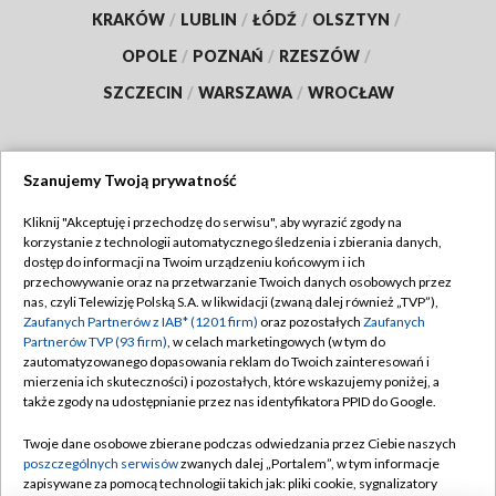
KRAKÓW
/
LUBLIN
/
ŁÓDŹ
/
OLSZTYN
/
OPOLE
/
POZNAŃ
/
RZESZÓW
/
SZCZECIN
/
WARSZAWA
/
WROCŁAW
Szanujemy Twoją prywatność
Dołącz do nas:
Kliknij "Akceptuję i przechodzę do serwisu", aby wyrazić zgody na
korzystanie z technologii automatycznego śledzenia i zbierania danych,
TVP
dostęp do informacji na Twoim urządzeniu końcowym i ich
Abonament TVP
przechowywanie oraz na przetwarzanie Twoich danych osobowych przez
Regulamin TVP
nas, czyli Telewizję Polską S.A. w likwidacji (zwaną dalej również „TVP”),
Emisja w TVP
Polityka prywatności
Zaufanych Partnerów z IAB* (1201 firm)
oraz pozostałych
Zaufanych
Partnerów TVP (93 firm)
, w celach marketingowych (w tym do
Centrum informacji TVP
Moje zgody
zautomatyzowanego dopasowania reklam do Twoich zainteresowań i
mierzenia ich skuteczności) i pozostałych, które wskazujemy poniżej, a
Naziemna Telewizja Cyfrowa
Pomoc
także zgody na udostępnianie przez nas identyfikatora PPID do Google.
Sklep TVP
Biuro reklamy
Twoje dane osobowe zbierane podczas odwiedzania przez Ciebie naszych
Rada Programowa
Kontakt
poszczególnych serwisów
zwanych dalej „Portalem”, w tym informacje
zapisywane za pomocą technologii takich jak: pliki cookie, sygnalizatory
System NOS