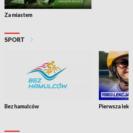
Za miastem
SPORT
Bez hamulców
Pierwsza lekc