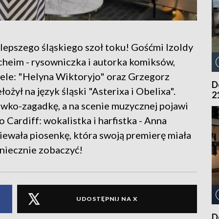
jlepszego śląskiego szoł toku! Gośćmi Izoldy
heim - rysowniczka i autorka komiksów,
ele: "Helyna Wiktoryjo" oraz Grzegorz
D
łożył na język śląski "Asterixa i Obelixa".
2
ówko-zagadkę, a na scenie muzycznej pojawi
 Cardiff: wokalistka i harfistka - Anna
piewała piosenkę, która swoją premierę miała
oniecznie zobaczyć!
UDOSTĘPNIJ NA X
D