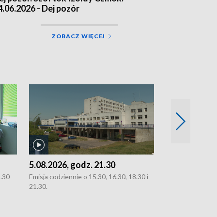
4.06.2026 - Dej pozór
ZOBACZ WIĘCEJ
5.08.2026, godz. 21.30
5.08.2026, g
8.30
Emisja codziennie o 15.30, 16.30, 18.30 i
Emisja codziennie
21.30.
21.30.