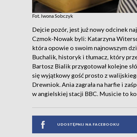
Fot. Iwona Sobczyk
Dejcie pozór, jest już nowy odcinek na
Czmok-Nowak byli: Katarzyna Witersc
która opowie o swoim najnowszym dzi
Buchalik, historyk i tłumacz, który prze
Bartosz Bialik przygotował kolejne sł
się wyjątkowy gość prosto z walijskiego
Drewniok. Ania zagrała na harfie i zaś
w angielskiej stacji BBC. Musicie to k
UDOSTĘPNIJ NA FACEBOOKU