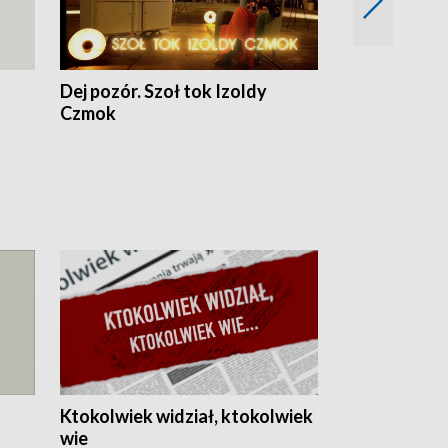
Dej pozór. Szoł tok Izoldy
Dzień z blisk
Czmok
Ktokolwiek widział, ktokolwiek
wie