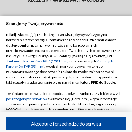
SZCZECIN
/
WARSZAWA
/
WROCŁAW
Szanujemy Twoją prywatność
Dołącz do nas:
Kliknij "Akceptuję i przechodzę do serwisu", aby wyrazić zgody na
korzystanie z technologii automatycznego śledzenia i zbierania danych,
TVP
dostęp do informacji na Twoim urządzeniu końcowym i ich
Abonament TVP
przechowywanie oraz na przetwarzanie Twoich danych osobowych przez
Regulamin TVP
nas, czyli Telewizję Polską S.A. w likwidacji (zwaną dalej również „TVP”),
Emisja w TVP
Polityka prywatności
Zaufanych Partnerów z IAB* (1201 firm)
oraz pozostałych
Zaufanych
Partnerów TVP (93 firm)
, w celach marketingowych (w tym do
Centrum informacji TVP
Moje zgody
zautomatyzowanego dopasowania reklam do Twoich zainteresowań i
mierzenia ich skuteczności) i pozostałych, które wskazujemy poniżej, a
Naziemna Telewizja Cyfrowa
Pomoc
także zgody na udostępnianie przez nas identyfikatora PPID do Google.
Sklep TVP
Biuro reklamy
Twoje dane osobowe zbierane podczas odwiedzania przez Ciebie naszych
Rada Programowa
Kontakt
poszczególnych serwisów
zwanych dalej „Portalem”, w tym informacje
zapisywane za pomocą technologii takich jak: pliki cookie, sygnalizatory
System NOS
WWW lub innych podobnych technologii umożliwiających świadczenie
dopasowanych i bezpiecznych usług, personalizację treści oraz reklam,
Informacje o nadawcy
Kanały
udostępnianie funkcji mediów społecznościowych oraz analizowanie
Akceptuję i przechodzę do serwisu
ruchu w Internecie.
Program dla prasy