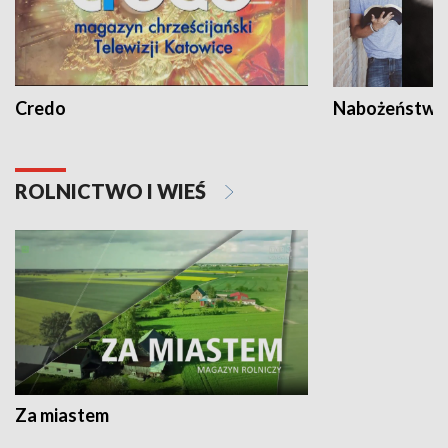
Credo
Nabożeństwa 
ROLNICTWO I WIEŚ
Za miastem