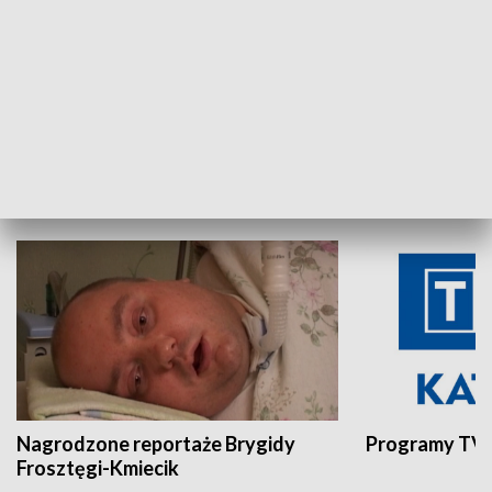
Aktualności sprzed lat
Z historią w tl
INNE
Nagrodzone reportaże Brygidy
Programy TVP
Frosztęgi-Kmiecik