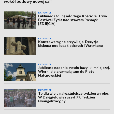
wokół budowy nowej sali
KATOWICE
Lubliniec stolicą młodego Kościoła. Trwa
Festiwal Życia nad stawem Posmyk
[ZDJĘCIA]
KATOWICE
Kontrowersyjne przywileje. Decyzje
biskupa pod lupą śledczych i Watykanu
KATOWICE
Jubileusz nadania tytułu bazyliki mniejszej.
Wierni pielgrzymują tam do Piety
Hałcnowskiej
KATOWICE
To dla wielu najważniejszy tydzień w roku!
W Dzięgielowie ruszył 77. Tydzień
Ewangelizacyjny