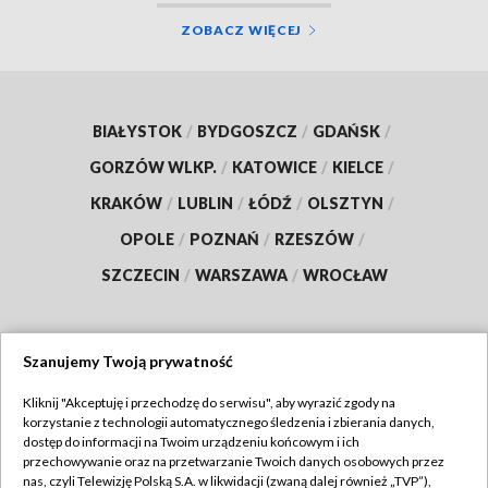
ZOBACZ WIĘCEJ
BIAŁYSTOK
/
BYDGOSZCZ
/
GDAŃSK
/
GORZÓW WLKP.
/
KATOWICE
/
KIELCE
/
KRAKÓW
/
LUBLIN
/
ŁÓDŹ
/
OLSZTYN
/
OPOLE
/
POZNAŃ
/
RZESZÓW
/
SZCZECIN
/
WARSZAWA
/
WROCŁAW
Szanujemy Twoją prywatność
Dołącz do nas:
Kliknij "Akceptuję i przechodzę do serwisu", aby wyrazić zgody na
korzystanie z technologii automatycznego śledzenia i zbierania danych,
TVP
dostęp do informacji na Twoim urządzeniu końcowym i ich
Abonament TVP
przechowywanie oraz na przetwarzanie Twoich danych osobowych przez
Regulamin TVP
nas, czyli Telewizję Polską S.A. w likwidacji (zwaną dalej również „TVP”),