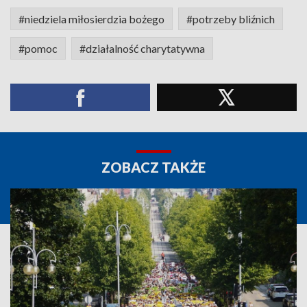
#niedziela miłosierdzia bożego
#potrzeby bliźnich
#pomoc
#działalność charytatywna
ZOBACZ TAKŻE