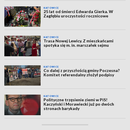
KATOWICE
25 lat od śmierci Edwarda Gierka. W
Zagłębiu uroczystości rocznicowe
KATOWICE
Trasa Nowej Lewicy. Z mieszkańcami
spotyka się m. in. marszałek sejmu
KATOWICE
Co dalej z przyszłością gminy Poczesna?
Komitet referendalny złożył podpisy
KATOWICE
Polityczne trzęsienie ziemi w PiS!
Kaczyński i Morawiecki już po dwóch
stronach barykady