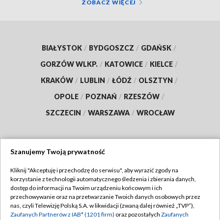
ZOBACZ WIĘCEJ
BIAŁYSTOK
/
BYDGOSZCZ
/
GDAŃSK
/
GORZÓW WLKP.
/
KATOWICE
/
KIELCE
/
KRAKÓW
/
LUBLIN
/
ŁÓDŹ
/
OLSZTYN
/
OPOLE
/
POZNAŃ
/
RZESZÓW
/
SZCZECIN
/
WARSZAWA
/
WROCŁAW
Szanujemy Twoją prywatność
Dołącz do nas:
Kliknij "Akceptuję i przechodzę do serwisu", aby wyrazić zgody na
korzystanie z technologii automatycznego śledzenia i zbierania danych,
TVP
dostęp do informacji na Twoim urządzeniu końcowym i ich
Abonament TVP
przechowywanie oraz na przetwarzanie Twoich danych osobowych przez
Regulamin TVP
nas, czyli Telewizję Polską S.A. w likwidacji (zwaną dalej również „TVP”),
Emisja w TVP
Polityka prywatności
Zaufanych Partnerów z IAB* (1201 firm)
oraz pozostałych
Zaufanych