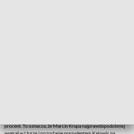
Marcin Krupa wygrał w Katowicach. Fot. TVP3 Katowice
Sondaże mówią, że dotychczasowy prezydent
Marcin Krupa zdeklasował konkurencję
zdobywając 66,5 procent głosów poparcia.
Pozostałych czterech kandydatów nie przekroczyło progu
10-ciu procent.. Leszek Piechota z wynikiem 9, 7 dziesiątych,
tuż za nim Dawid Durał 9, t, Marek Strzałkowski 7,3 procent,
na ostatnim miejscu Jacek Budniok, niewiele ponad 7
procent. To oznacza, że Marcin Krupa najprawdopodobniej
wygrał w I turze i pozostanie prezydentem Katowic na