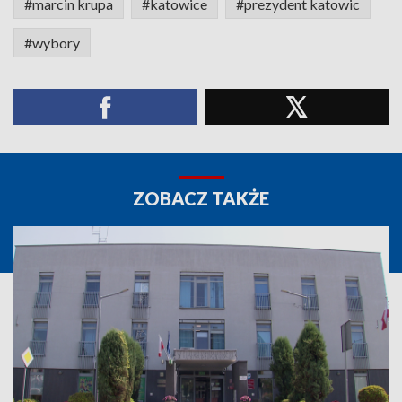
#marcin krupa
#katowice
#prezydent katowic
#wybory
ZOBACZ TAKŻE