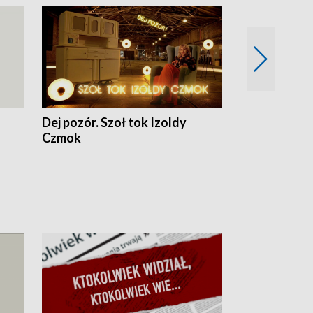
Dej pozór. Szoł tok Izoldy
Dzień z blisk
Czmok