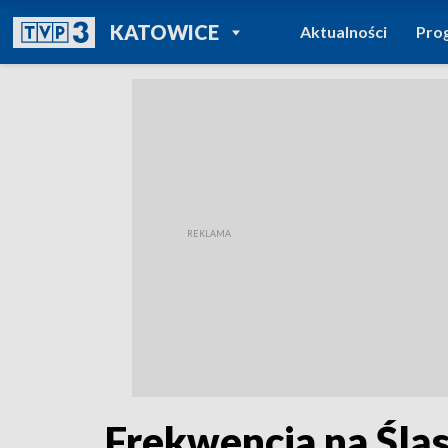
POWRÓT DO
KATOWICE
Aktualności
Pro
TVP REGIONY
Frekwencja na Ślą