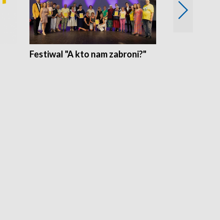
Festiwal "A kto nam zabroni?"
Mikrokosmo