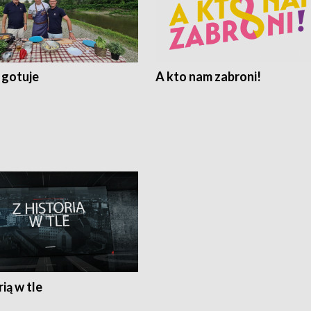
 gotuje
A kto nam zabroni!
rią w tle