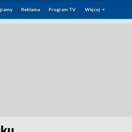
gramy
Reklama
Program TV
Więcej
sku