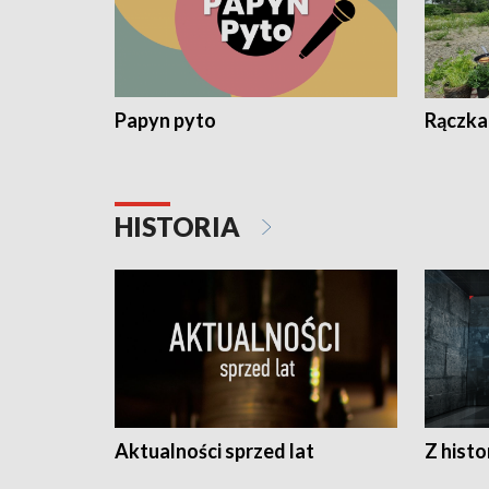
Papyn pyto
Rączka
HISTORIA
Aktualności sprzed lat
Z histo