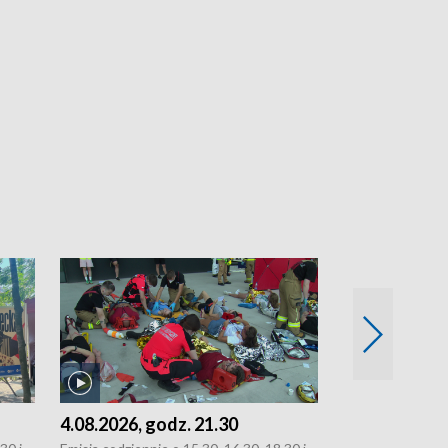
4.08.2026, godz. 21.30
4.08.2026, g