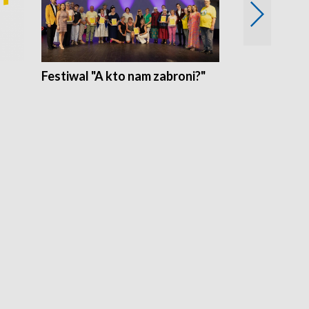
Festiwal "A kto nam zabroni?"
Mikrokosmo