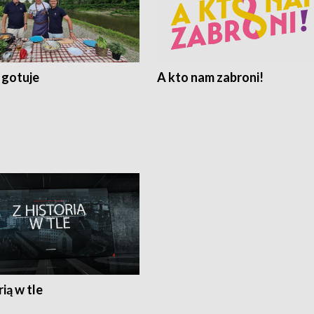
 gotuje
A kto nam zabroni!
rią w tle