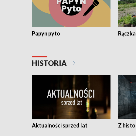
Papyn pyto
Rączka
HISTORIA
Aktualności sprzed lat
Z histo