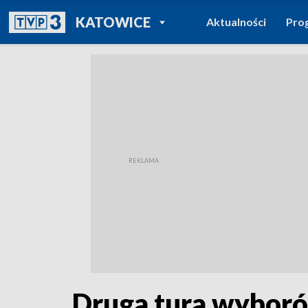
POWRÓT DO
KATOWICE
Aktualności
Pro
TVP REGIONY
Druga tura wyboró