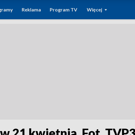
gramy
Reklama
Program TV
Więcej
w 21 kwietnia. Fot. TVP