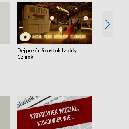
Dej pozór. Szoł tok Izoldy
Dzień z blisk
Czmok