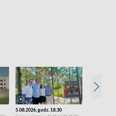
5.08.2026, godz. 18.30
4.08.2026, g