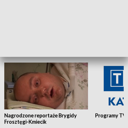
Aktualności sprzed lat
Z historią w tl
INNE
Nagrodzone reportaże Brygidy
Programy TVP
Frosztęgi-Kmiecik