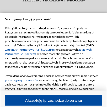
SZCZECIN
/
WARSZAWA
/
WROCŁAW
Szanujemy Twoją prywatność
Dołącz do nas:
Kliknij "Akceptuję i przechodzę do serwisu", aby wyrazić zgody na
korzystanie z technologii automatycznego śledzenia i zbierania danych,
TVP
dostęp do informacji na Twoim urządzeniu końcowym i ich
Abonament TVP
przechowywanie oraz na przetwarzanie Twoich danych osobowych przez
Regulamin TVP
nas, czyli Telewizję Polską S.A. w likwidacji (zwaną dalej również „TVP”),
Emisja w TVP
Polityka prywatności
Zaufanych Partnerów z IAB* (1201 firm)
oraz pozostałych
Zaufanych
Partnerów TVP (93 firm)
, w celach marketingowych (w tym do
Centrum informacji TVP
Moje zgody
zautomatyzowanego dopasowania reklam do Twoich zainteresowań i
mierzenia ich skuteczności) i pozostałych, które wskazujemy poniżej, a
Naziemna Telewizja Cyfrowa
Pomoc
także zgody na udostępnianie przez nas identyfikatora PPID do Google.
Sklep TVP
Biuro reklamy
Twoje dane osobowe zbierane podczas odwiedzania przez Ciebie naszych
Rada Programowa
Kontakt
poszczególnych serwisów
zwanych dalej „Portalem”, w tym informacje
zapisywane za pomocą technologii takich jak: pliki cookie, sygnalizatory
System NOS
WWW lub innych podobnych technologii umożliwiających świadczenie
dopasowanych i bezpiecznych usług, personalizację treści oraz reklam,
Informacje o nadawcy
Kanały
udostępnianie funkcji mediów społecznościowych oraz analizowanie
Akceptuję i przechodzę do serwisu
ruchu w Internecie.
Program dla prasy