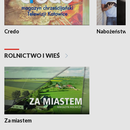
Credo
Nabożeństwa 
ROLNICTWO I WIEŚ
Za miastem