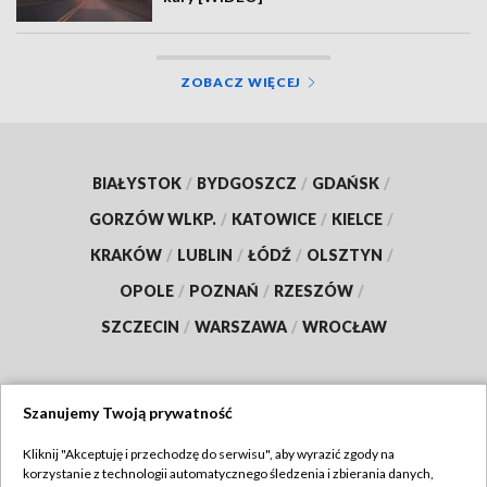
ZOBACZ WIĘCEJ
BIAŁYSTOK
/
BYDGOSZCZ
/
GDAŃSK
/
GORZÓW WLKP.
/
KATOWICE
/
KIELCE
/
KRAKÓW
/
LUBLIN
/
ŁÓDŹ
/
OLSZTYN
/
OPOLE
/
POZNAŃ
/
RZESZÓW
/
SZCZECIN
/
WARSZAWA
/
WROCŁAW
Szanujemy Twoją prywatność
Dołącz do nas:
Kliknij "Akceptuję i przechodzę do serwisu", aby wyrazić zgody na
korzystanie z technologii automatycznego śledzenia i zbierania danych,
TVP