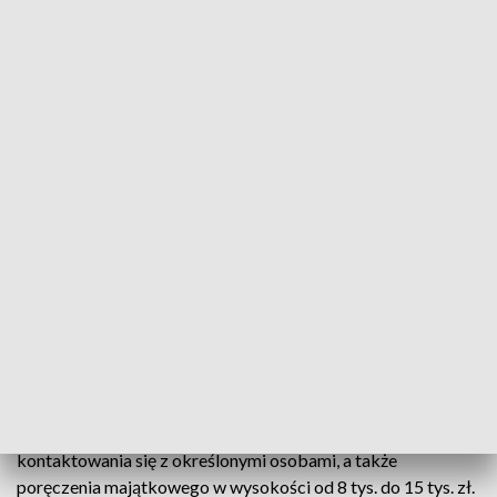
katowickiej delegatury CBA zatrzymali cztery osoby w
związku z wystawianiem i przyjmowaniem nierzetelnych
faktur VAT.
Zostali oni doprowadzeni do prokuratury,
gdzie usłyszeli zarzuty. W trakcie
realizacji zabezpieczono materiał
dowodowy w postaci urządzeń
elektronicznych oraz dokumentacji
księgowej związanej z podmiotami
występującymi w postępowaniu
- przekazało CBA w komunikacie.
Wobec zatrzymanych zastosowano środki zapobiegawcze
w postaci dozoru policyjnego połączonego z zakazem
kontaktowania się z określonymi osobami, a także
poręczenia majątkowego w wysokości od 8 tys. do 15 tys. zł.