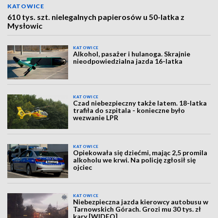
KATOWICE
610 tys. szt. nielegalnych papierosów u 50-latka z
Mysłowic
KATOWICE
Alkohol, pasażer i hulanoga. Skrajnie
nieodpowiedzialna jazda 16-latka
KATOWICE
Czad niebezpieczny także latem. 18-latka
trafiła do szpitala - konieczne było
wezwanie LPR
KATOWICE
Opiekowała się dziećmi, mając 2,5 promila
alkoholu we krwi. Na policję zgłosił się
ojciec
KATOWICE
Niebezpieczna jazda kierowcy autobusu w
Tarnowskich Górach. Grozi mu 30 tys. zł
kary [WIDEO]