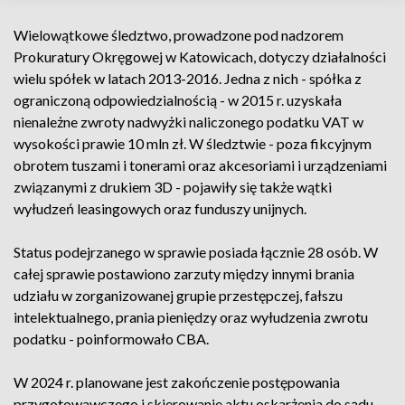
Wielowątkowe śledztwo, prowadzone pod nadzorem
Prokuratury Okręgowej w Katowicach, dotyczy działalności
wielu spółek w latach 2013-2016. Jedna z nich - spółka z
ograniczoną odpowiedzialnością - w 2015 r. uzyskała
nienależne zwroty nadwyżki naliczonego podatku VAT w
wysokości prawie 10 mln zł. W śledztwie - poza fikcyjnym
obrotem tuszami i tonerami oraz akcesoriami i urządzeniami
związanymi z drukiem 3D - pojawiły się także wątki
wyłudzeń leasingowych oraz funduszy unijnych.
Status podejrzanego w sprawie posiada łącznie 28 osób. W
całej sprawie postawiono zarzuty między innymi brania
udziału w zorganizowanej grupie przestępczej, fałszu
intelektualnego, prania pieniędzy oraz wyłudzenia zwrotu
podatku - poinformowało CBA.
W 2024 r. planowane jest zakończenie postępowania
przygotowawczego i skierowanie aktu oskarżenia do sądu.