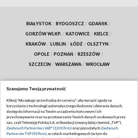
BIAŁYSTOK
/
BYDGOSZCZ
/
GDAŃSK
/
GORZÓW WLKP.
/
KATOWICE
/
KIELCE
/
KRAKÓW
/
LUBLIN
/
ŁÓDŹ
/
OLSZTYN
/
OPOLE
/
POZNAŃ
/
RZESZÓW
/
SZCZECIN
/
WARSZAWA
/
WROCŁAW
Szanujemy Twoją prywatność
Dołącz do nas:
Kliknij "Akceptuję i przechodzę do serwisu", aby wyrazić zgody na
korzystanie z technologii automatycznego śledzenia i zbierania danych,
TVP
dostęp do informacji na Twoim urządzeniu końcowym i ich
Abonament TVP
przechowywanie oraz na przetwarzanie Twoich danych osobowych przez
Regulamin TVP
nas, czyli Telewizję Polską S.A. w likwidacji (zwaną dalej również „TVP”),
Emisja w TVP
Polityka prywatności
Zaufanych Partnerów z IAB* (1201 firm)
oraz pozostałych
Zaufanych
Partnerów TVP (93 firm)
, w celach marketingowych (w tym do
Centrum informacji TVP