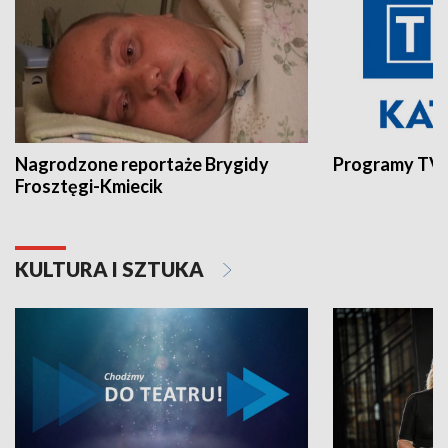
Nagrodzone reportaże Brygidy
Programy TVP
Frosztęgi-Kmiecik
KULTURA I SZTUKA