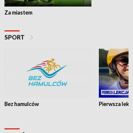
Za miastem
SPORT
Bez hamulców
Pierwsza lekc