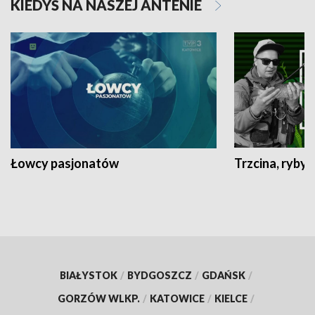
KIEDYŚ NA NASZEJ ANTENIE
Łowcy pasjonatów
Trzcina, ryby 
BIAŁYSTOK
/
BYDGOSZCZ
/
GDAŃSK
/
GORZÓW WLKP.
/
KATOWICE
/
KIELCE
/