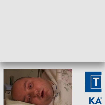
Aktualności sprzed lat
Z historią w tl
INNE