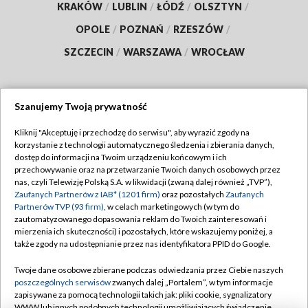
KRAKÓW
/
LUBLIN
/
ŁÓDŹ
/
OLSZTYN
/
OPOLE
/
POZNAŃ
/
RZESZÓW
/
SZCZECIN
/
WARSZAWA
/
WROCŁAW
Szanujemy Twoją prywatność
Dołącz do nas:
Kliknij "Akceptuję i przechodzę do serwisu", aby wyrazić zgody na
korzystanie z technologii automatycznego śledzenia i zbierania danych,
TVP
dostęp do informacji na Twoim urządzeniu końcowym i ich
Abonament TVP
przechowywanie oraz na przetwarzanie Twoich danych osobowych przez
Regulamin TVP
nas, czyli Telewizję Polską S.A. w likwidacji (zwaną dalej również „TVP”),
Emisja w TVP
Polityka prywatności
Zaufanych Partnerów z IAB* (1201 firm)
oraz pozostałych
Zaufanych
Partnerów TVP (93 firm)
, w celach marketingowych (w tym do
Centrum informacji TVP
Moje zgody
zautomatyzowanego dopasowania reklam do Twoich zainteresowań i
mierzenia ich skuteczności) i pozostałych, które wskazujemy poniżej, a
Naziemna Telewizja Cyfrowa
Pomoc
także zgody na udostępnianie przez nas identyfikatora PPID do Google.
Sklep TVP
Biuro reklamy
Twoje dane osobowe zbierane podczas odwiedzania przez Ciebie naszych
Rada Programowa
Kontakt
poszczególnych serwisów
zwanych dalej „Portalem”, w tym informacje
zapisywane za pomocą technologii takich jak: pliki cookie, sygnalizatory
System NOS
WWW lub innych podobnych technologii umożliwiających świadczenie