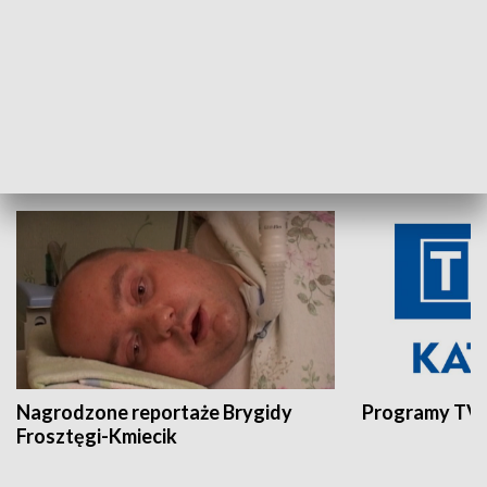
Aktualności sprzed lat
Z historią w tl
INNE
Nagrodzone reportaże Brygidy
Programy TVP
Frosztęgi-Kmiecik