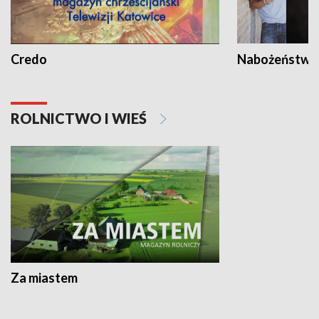
Credo
Nabożeństwa 
ROLNICTWO I WIEŚ
Za miastem