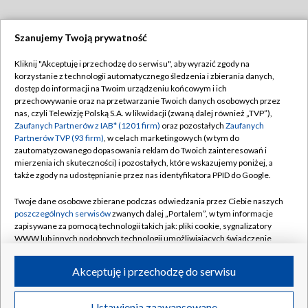
Szanujemy Twoją prywatność
Dołącz do nas:
Kliknij "Akceptuję i przechodzę do serwisu", aby wyrazić zgody na
korzystanie z technologii automatycznego śledzenia i zbierania danych,
TVP
dostęp do informacji na Twoim urządzeniu końcowym i ich
Abonament TVP
przechowywanie oraz na przetwarzanie Twoich danych osobowych przez
Regulamin TVP
nas, czyli Telewizję Polską S.A. w likwidacji (zwaną dalej również „TVP”),
Emisja w TVP
Polityka prywatności
Zaufanych Partnerów z IAB* (1201 firm)
oraz pozostałych
Zaufanych
Partnerów TVP (93 firm)
, w celach marketingowych (w tym do
Centrum informacji TVP
Moje zgody
zautomatyzowanego dopasowania reklam do Twoich zainteresowań i
mierzenia ich skuteczności) i pozostałych, które wskazujemy poniżej, a
Naziemna Telewizja Cyfrowa
Pomoc
także zgody na udostępnianie przez nas identyfikatora PPID do Google.
Sklep TVP
Biuro reklamy
Twoje dane osobowe zbierane podczas odwiedzania przez Ciebie naszych
Rada Programowa
Kontakt
poszczególnych serwisów
zwanych dalej „Portalem”, w tym informacje
zapisywane za pomocą technologii takich jak: pliki cookie, sygnalizatory
System NOS
WWW lub innych podobnych technologii umożliwiających świadczenie
dopasowanych i bezpiecznych usług, personalizację treści oraz reklam,
Informacje o nadawcy
Kanały
udostępnianie funkcji mediów społecznościowych oraz analizowanie
Akceptuję i przechodzę do serwisu
ruchu w Internecie.
Program dla prasy
©2026 Telewizja Polska S.A. w likwidacji
Biuro Reklamy
Twoje dane osobowe zbierane podczas odwiedzania przez Ciebie
Ustawienia zaawansowane