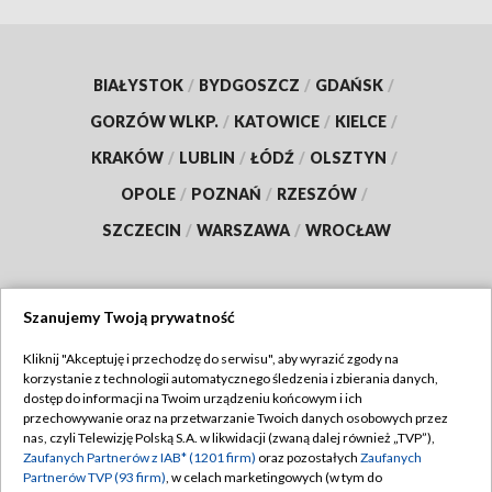
BIAŁYSTOK
/
BYDGOSZCZ
/
GDAŃSK
/
GORZÓW WLKP.
/
KATOWICE
/
KIELCE
/
KRAKÓW
/
LUBLIN
/
ŁÓDŹ
/
OLSZTYN
/
OPOLE
/
POZNAŃ
/
RZESZÓW
/
SZCZECIN
/
WARSZAWA
/
WROCŁAW
Szanujemy Twoją prywatność
Dołącz do nas:
Kliknij "Akceptuję i przechodzę do serwisu", aby wyrazić zgody na
korzystanie z technologii automatycznego śledzenia i zbierania danych,
TVP
dostęp do informacji na Twoim urządzeniu końcowym i ich
Abonament TVP
przechowywanie oraz na przetwarzanie Twoich danych osobowych przez
Regulamin TVP
nas, czyli Telewizję Polską S.A. w likwidacji (zwaną dalej również „TVP”),
Emisja w TVP
Polityka prywatności
Zaufanych Partnerów z IAB* (1201 firm)
oraz pozostałych
Zaufanych
Partnerów TVP (93 firm)
, w celach marketingowych (w tym do
Centrum informacji TVP