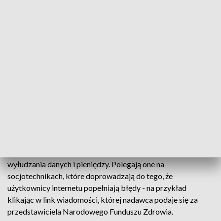
blokowanie smsów z linkami do niebezpiecznych
stron.
ZOBACZ CAŁE WYDANIE
AKTUALNOŚCI, 15.04.2024, GODZ.
18.30
W Centralnym Biurze Zwalczania Cyberprzestępczości
pościg za internetowymi przestępcami prowadzą
wykwalifikowani programiści, analitycy i informatycy
śledczy. Oszuści cały czas starają się wymyślać nowe metody
wyłudzania danych i pieniędzy. Polegają one na
socjotechnikach, które doprowadzają do tego, że
użytkownicy internetu popełniają błędy - na przykład
klikając w link wiadomości, której nadawca podaje się za
przedstawiciela Narodowego Funduszu Zdrowia.