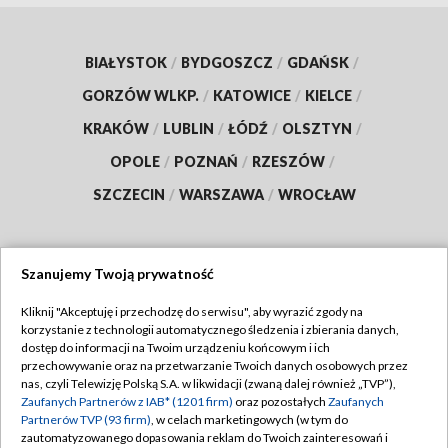
BIAŁYSTOK
/
BYDGOSZCZ
/
GDAŃSK
/
GORZÓW WLKP.
/
KATOWICE
/
KIELCE
/
KRAKÓW
/
LUBLIN
/
ŁÓDŹ
/
OLSZTYN
/
OPOLE
/
POZNAŃ
/
RZESZÓW
/
SZCZECIN
/
WARSZAWA
/
WROCŁAW
Szanujemy Twoją prywatność
Dołącz do nas:
Kliknij "Akceptuję i przechodzę do serwisu", aby wyrazić zgody na
korzystanie z technologii automatycznego śledzenia i zbierania danych,
TVP
dostęp do informacji na Twoim urządzeniu końcowym i ich
Abonament TVP
przechowywanie oraz na przetwarzanie Twoich danych osobowych przez
Regulamin TVP
nas, czyli Telewizję Polską S.A. w likwidacji (zwaną dalej również „TVP”),
Emisja w TVP
Polityka prywatności
Zaufanych Partnerów z IAB* (1201 firm)
oraz pozostałych
Zaufanych
Partnerów TVP (93 firm)
, w celach marketingowych (w tym do
Centrum informacji TVP
Moje zgody
zautomatyzowanego dopasowania reklam do Twoich zainteresowań i