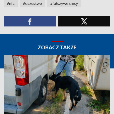
#nfz
#oszustwo
#fałszywe smsy
ZOBACZ TAKŻE