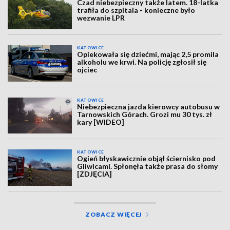
Czad niebezpieczny także latem. 18-latka
trafiła do szpitala - konieczne było
wezwanie LPR
KATOWICE
Opiekowała się dziećmi, mając 2,5 promila
alkoholu we krwi. Na policję zgłosił się
ojciec
KATOWICE
Niebezpieczna jazda kierowcy autobusu w
Tarnowskich Górach. Grozi mu 30 tys. zł
kary [WIDEO]
KATOWICE
Ogień błyskawicznie objął ściernisko pod
Gliwicami. Spłonęła także prasa do słomy
[ZDJĘCIA]
ZOBACZ WIĘCEJ