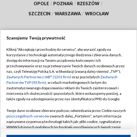
OPOLE
/
POZNAŃ
/
RZESZÓW
/
SZCZECIN
/
WARSZAWA
/
WROCŁAW
Szanujemy Twoją prywatność
Dołącz do nas:
Kliknij "Akceptuję i przechodzę do serwisu", aby wyrazić zgody na
korzystanie z technologii automatycznego śledzenia i zbierania danych,
TVP
dostęp do informacji na Twoim urządzeniu końcowym i ich
Abonament TVP
przechowywanie oraz na przetwarzanie Twoich danych osobowych przez
Regulamin TVP
nas, czyli Telewizję Polską S.A. w likwidacji (zwaną dalej również „TVP”),
Emisja w TVP
Polityka prywatności
Zaufanych Partnerów z IAB* (1201 firm)
oraz pozostałych
Zaufanych
Partnerów TVP (93 firm)
, w celach marketingowych (w tym do
Centrum informacji TVP
Moje zgody
zautomatyzowanego dopasowania reklam do Twoich zainteresowań i
mierzenia ich skuteczności) i pozostałych, które wskazujemy poniżej, a
Naziemna Telewizja Cyfrowa
Pomoc
także zgody na udostępnianie przez nas identyfikatora PPID do Google.
Sklep TVP
Biuro reklamy
Twoje dane osobowe zbierane podczas odwiedzania przez Ciebie naszych
Rada Programowa
Kontakt
poszczególnych serwisów
zwanych dalej „Portalem”, w tym informacje
zapisywane za pomocą technologii takich jak: pliki cookie, sygnalizatory
System NOS
WWW lub innych podobnych technologii umożliwiających świadczenie
dopasowanych i bezpiecznych usług, personalizację treści oraz reklam,
Informacje o nadawcy
Kanały