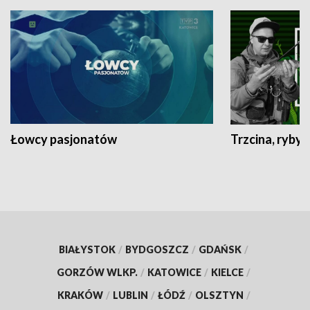
Łowcy pasjonatów
Trzcina, ryby 
BIAŁYSTOK
/
BYDGOSZCZ
/
GDAŃSK
/
GORZÓW WLKP.
/
KATOWICE
/
KIELCE
/
KRAKÓW
/
LUBLIN
/
ŁÓDŹ
/
OLSZTYN
/