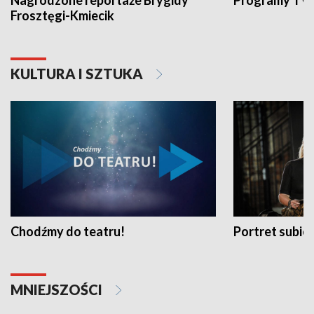
Nagrodzone reportaże Brygidy
Programy TVP
Frosztęgi-Kmiecik
KULTURA I SZTUKA
Chodźmy do teatru!
Portret subi
MNIEJSZOŚCI