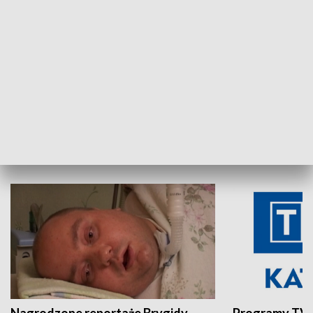
Aktualności sprzed lat
Z historią w tl
INNE