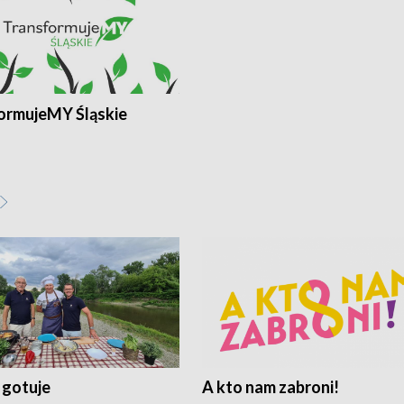
ormujeMY Śląskie
 gotuje
A kto nam zabroni!