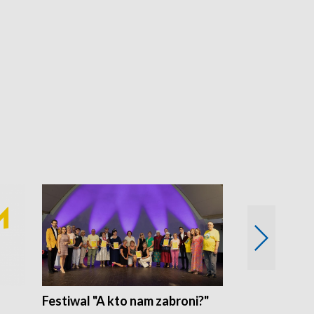
Festiwal "A kto nam zabroni?"
Mikrokosmo