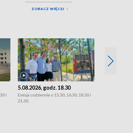
ZOBACZ WIĘCEJ
5.08.2026, godz. 18.30
4.08.2026, g
30 i
Emisja codziennie o 15.30, 16.30, 18.30 i
Emisja codziennie
21.30.
21.30.