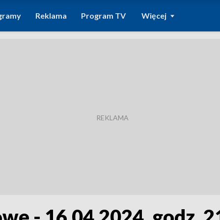
gramy
Reklama
Program TV
Więcej
we - 16.04.2024, godz. 2