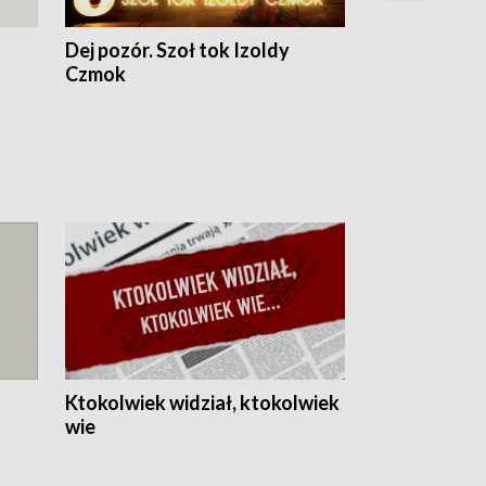
Dej pozór. Szoł tok Izoldy
Dzień z blisk
Czmok
Ktokolwiek widział, ktokolwiek
wie