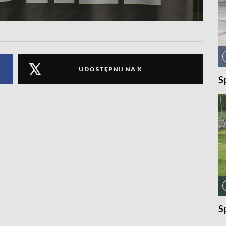
UDOSTĘPNIJ NA X
S
S