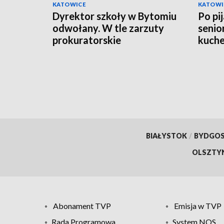
KATOWICE
KATOWI
Dyrektor szkoły w Bytomiu
Po pi
odwołany. W tle zarzuty
senio
prokuratorskie
kuche
oskar
BIAŁYSTOK
/
BYDGO
OLSZTY
Abonament TVP
Emisja w TVP
Rada Programowa
System NOS