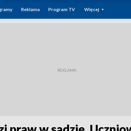
gramy
Reklama
Program TV
Więcej
i praw w sądzie. Uczniow