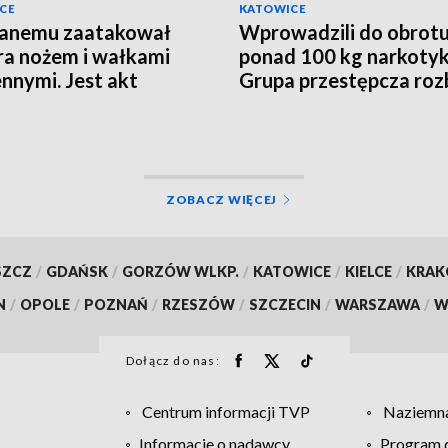
CE
KATOWICE
janemu zaatakował
Wprowadzili do obrot
ra nożem i wałkami
ponad 100 kg narkoty
nnymi. Jest akt
Grupa przestępcza roz
żenia
ZOBACZ WIĘCEJ
SZCZ
/
GDAŃSK
/
GORZÓW WLKP.
/
KATOWICE
/
KIELCE
/
KRA
N
/
OPOLE
/
POZNAŃ
/
RZESZÓW
/
SZCZECIN
/
WARSZAWA
/
W
Dołącz do nas:
Centrum informacji TVP
Naziemna
Informacje o nadawcy
Program d