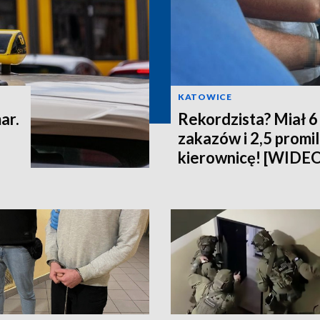
KATOWICE
ar.
Rekordzista? Miał 
zakazów i 2,5 promi
kierownicę! [WIDE