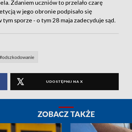
ela. Zdaniem uczniów to przelało czarę
etycją w jego obronie podpisało się
w tym sporze - o tym 28 maja zadecyduje sąd.
#odszkodowanie
UDOSTĘPNIJ NA X
ZOBACZ TAKŻE