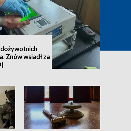
6 dożywotnich
la. Znów wsiadł za
O]