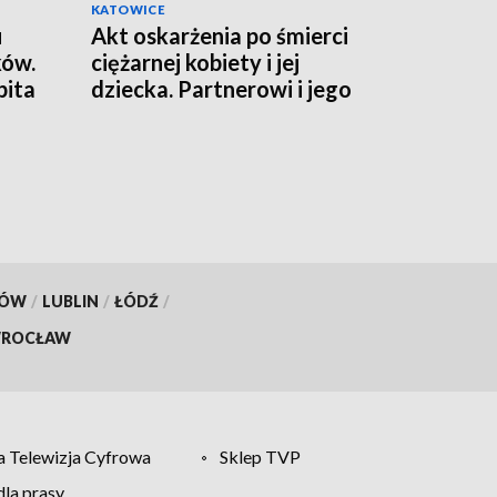
KATOWICE
u
Akt oskarżenia po śmierci
ków.
ciężarnej kobiety i jej
bita
dziecka. Partnerowi i jego
matce grozi więzienie
KÓW
/
LUBLIN
/
ŁÓDŹ
/
ROCŁAW
 Telewizja Cyfrowa
Sklep TVP
la prasy