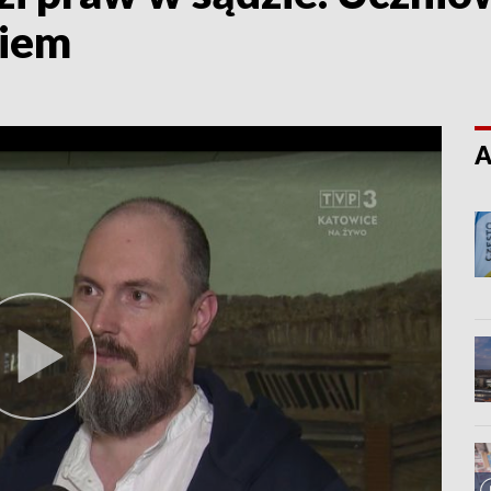
giem
A