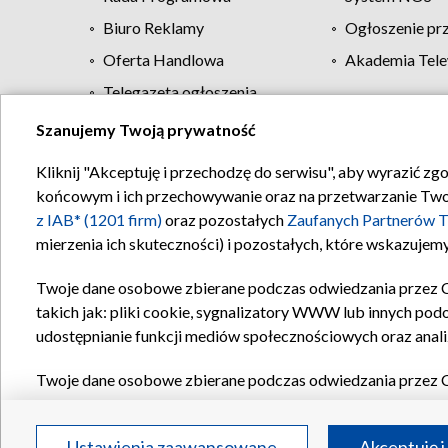
Biuro Reklamy
Ogłoszenie pr
Oferta Handlowa
Akademia Tele
Telegazeta ogłoszenia
Szanujemy Twoją prywatność
Regulamin TVP
Kliknij "Akceptuję i przechodzę do serwisu", aby wyrazić zg
końcowym i ich przechowywanie oraz na przetwarzanie Twoich
z IAB* (1201 firm)
oraz pozostałych
Zaufanych Partnerów T
mierzenia ich skuteczności) i pozostałych, które wskazujemy
Twoje dane osobowe zbierane podczas odwiedzania przez 
takich jak: pliki cookie, sygnalizatory WWW lub innych pod
udostępnianie funkcji mediów społecznościowych oraz anali
Twoje dane osobowe zbierane podczas odwiedzania przez 
plików cookie, informacje o Twoich wyszukiwaniach w serwi
Partnerów TVP
dla realizacji następujących celów i funkc
Ustawienia zaawansowane
Akceptuję i