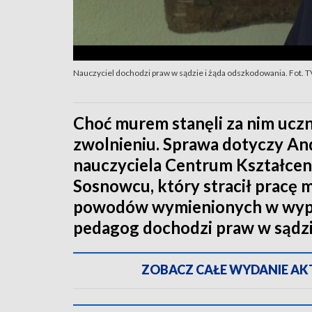
Nauczyciel dochodzi praw w sądzie i żąda odszkodowania. Fot. 
Choć murem stanęli za nim uczn
zwolnieniu. Sprawa dotyczy An
nauczyciela Centrum Kształce
Sosnowcu, który stracił pracę m.
powodów wymienionych w wypow
pedagog dochodzi praw w sądzi
ZOBACZ CAŁE WYDANIE AKTU