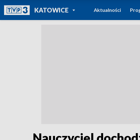
POWRÓT DO
KATOWICE
Aktualności
Pro
TVP REGIONY
Nauczyciel dochodz