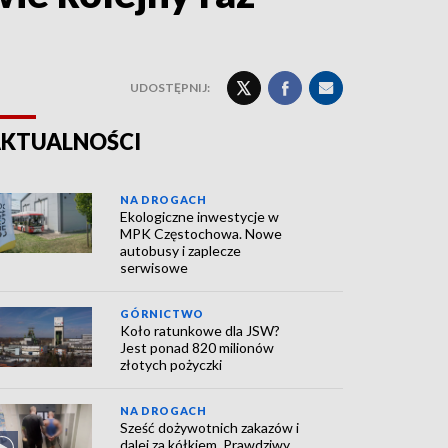
UDOSTĘPNIJ:
KTUALNOŚCI
NA DROGACH
Ekologiczne inwestycje w
MPK Częstochowa. Nowe
autobusy i zaplecze
serwisowe
GÓRNICTWO
Koło ratunkowe dla JSW?
Jest ponad 820 milionów
złotych pożyczki
NA DROGACH
Sześć dożywotnich zakazów i
dalej za kółkiem. Prawdziwy