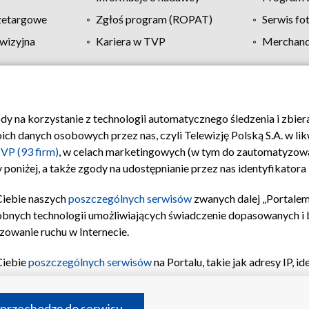
zetargowe
Zgłoś program (ROPAT)
Serwis fo
wizyjna
Kariera w TVP
Merchandi
Polityka prywatności
Moje zgody
Pomoc
Biuro re
ody na korzystanie z technologii automatycznego śledzenia i zbie
 danych osobowych przez nas, czyli Telewizję Polską S.A. w likw
VP (93 firm)
, w celach marketingowych (w tym do zautomatyzow
 poniżej, a także zgody na udostępnianie przez nas identyfikator
Ciebie naszych
poszczególnych serwisów
zwanych dalej „Portalem
obnych technologii umożliwiających świadczenie dopasowanych i be
zowanie ruchu w Internecie.
Ciebie
poszczególnych serwisów
na Portalu, takie jak adresy IP, 
sach Portalu czy historia odwiedzin będą przetwarzane przez TV
ji: przechowywania informacji na urządzeniu lub dostęp do nich,
©2026 Telewizja Polska S.A. w likwidacji
 przechodzę do serwisu