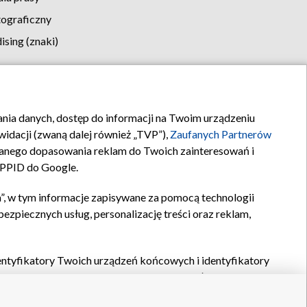
tograficzny
sing (znaki)
klamy
Kontakt
rania danych, dostęp do informacji na Twoim urządzeniu
idacji (zwaną dalej również „TVP”),
Zaufanych Partnerów
anego dopasowania reklam do Twoich zainteresowań i
a PPID do Google.
”, w tym informacje zapisywane za pomocą technologii
zpiecznych usług, personalizację treści oraz reklam,
identyfikatory Twoich urządzeń końcowych i identyfikatory
P,
Zaufanych Partnerów z IAB
oraz pozostałych
Zaufanych
 wyboru podstawowych reklam, wyboru spersonalizowanych